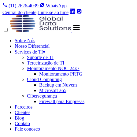
(11) 2626-4039
WhatsApp
Central do cliente
Junte-se ao time
Sobre Nós
Nosso Diferencial
Serviços de TI
▾
Suporte de TI
Terceirização de TI
Monitoramento NOC 24x7
Monitoramento PRTG
Cloud Computing
Backup em Nuvem
Microsoft 365
Cibersegurança
Firewall para Empresas
Parceiros
Clientes
Blog
Contato
Fale conosco