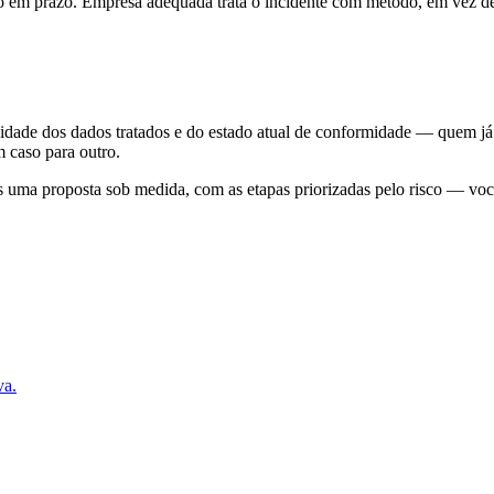
em prazo. Empresa adequada trata o incidente com método, em vez de
lidade dos dados tratados e do estado atual de conformidade — quem já
 caso para outro.
mos uma proposta sob medida, com as etapas priorizadas pelo risco — vo
va.