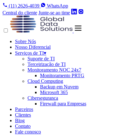
(11) 2626-4039
WhatsApp
Central do cliente
Junte-se ao time
Sobre Nós
Nosso Diferencial
Serviços de TI
▾
Suporte de TI
Terceirização de TI
Monitoramento NOC 24x7
Monitoramento PRTG
Cloud Computing
Backup em Nuvem
Microsoft 365
Cibersegurança
Firewall para Empresas
Parceiros
Clientes
Blog
Contato
Fale conosco