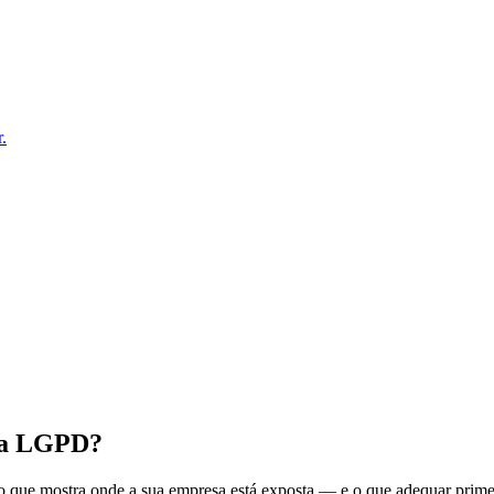
.
m a LGPD?
o que mostra onde a sua empresa está exposta — e o que adequar prime