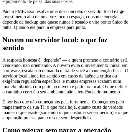
equipamento de pé sai das suas costas.
Para a PME, isso resolve uma dor concreta: o servidor local exige
investimento alto de uma vez, ocupa espaço, consome energia,
depende de backup que quase nunca é testado e vira ponto único de
falha. Quando ele para, a empresa para junto.
Nuvem ou servidor local: o que faz
sentido
A resposta honesta é "depende" — e quem promete o contrário está
vendendo, não orientando. A nuvem evita o investimento inicial em
hardware, escala sob demanda e tira de você a manutenção física. O
servidor local ainda faz sentido em casos de latência crítica ou
exigência regulatória específica, e muitas empresas acabam num
modelo híbrido, com parte na nuvem e parte no local. O que define
o caminho certo é o seu ambiente, não a tendência do momento.
É por isso que não começamos pela ferramenta. Começamos pelo
mapeamento da sua TI: o que roda hoje, quanto custa de verdade
manter o que existe (somando o que costuma ser esquecido) e o que
a operação precisa para crescer sem desperdício.
Como migrar sem parar a operação