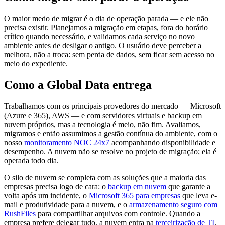
O maior medo de migrar é o dia de operação parada — e ele não
precisa existir. Planejamos a migração em etapas, fora do horário
crítico quando necessário, e validamos cada serviço no novo
ambiente antes de desligar o antigo. O usuário deve perceber a
melhora, não a troca: sem perda de dados, sem ficar sem acesso no
meio do expediente.
Como a Global Data entrega
Trabalhamos com os principais provedores do mercado — Microsoft
(Azure e 365), AWS — e com servidores virtuais e backup em
nuvem próprios, mas a tecnologia é meio, não fim. Avaliamos,
migramos e então assumimos a gestão contínua do ambiente, com o
nosso
monitoramento NOC 24x7
acompanhando disponibilidade e
desempenho. A nuvem não se resolve no projeto de migração; ela é
operada todo dia.
O silo de nuvem se completa com as soluções que a maioria das
empresas precisa logo de cara: o
backup em nuvem
que garante a
volta após um incidente, o
Microsoft 365 para empresas
que leva e-
mail e produtividade para a nuvem, e o
armazenamento seguro com
RushFiles
para compartilhar arquivos com controle. Quando a
empresa prefere delegar tudo, a nuvem entra na
terceirização de TI
.