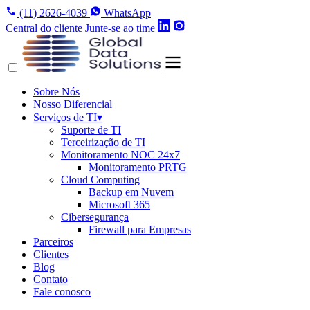
(11) 2626-4039
WhatsApp
Central do cliente
Junte-se ao time
Sobre Nós
Nosso Diferencial
Serviços de TI
▾
Suporte de TI
Terceirização de TI
Monitoramento NOC 24x7
Monitoramento PRTG
Cloud Computing
Backup em Nuvem
Microsoft 365
Cibersegurança
Firewall para Empresas
Parceiros
Clientes
Blog
Contato
Fale conosco