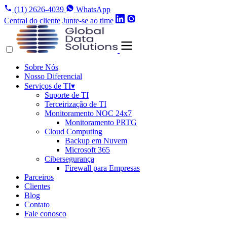
(11) 2626-4039
WhatsApp
Central do cliente
Junte-se ao time
Sobre Nós
Nosso Diferencial
Serviços de TI
▾
Suporte de TI
Terceirização de TI
Monitoramento NOC 24x7
Monitoramento PRTG
Cloud Computing
Backup em Nuvem
Microsoft 365
Cibersegurança
Firewall para Empresas
Parceiros
Clientes
Blog
Contato
Fale conosco