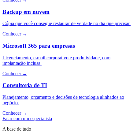
Backup em nuvem
Cópia que você consegue restaurar de verdade no dia que precisar.
Conhecer
→
Microsoft 365 para empresas
Licenciamento, e-mail corporativo e produtividade, com
implantação inclusa.
Conhecer
→
Consultoria de TI
Planejamento, orçamento e decisões de tecnologia alinhados ao
negócio.
Conhecer
→
Falar com um especialista
A base de tudo