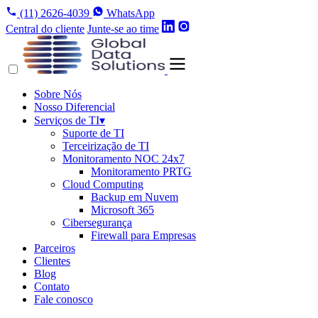
(11) 2626-4039
WhatsApp
Central do cliente
Junte-se ao time
Sobre Nós
Nosso Diferencial
Serviços de TI
▾
Suporte de TI
Terceirização de TI
Monitoramento NOC 24x7
Monitoramento PRTG
Cloud Computing
Backup em Nuvem
Microsoft 365
Cibersegurança
Firewall para Empresas
Parceiros
Clientes
Blog
Contato
Fale conosco