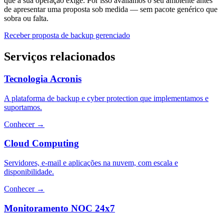
que a sua operação exige. Por isso avaliamos o seu ambiente antes
de apresentar uma proposta sob medida — sem pacote genérico que
sobra ou falta.
Receber proposta de backup gerenciado
Serviços relacionados
Tecnologia Acronis
A plataforma de backup e cyber protection que implementamos e
suportamos.
Conhecer
→
Cloud Computing
Servidores, e-mail e aplicações na nuvem, com escala e
disponibilidade.
Conhecer
→
Monitoramento NOC 24x7