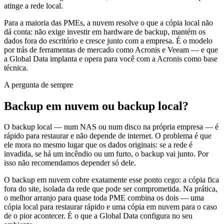
atinge a rede local.
Para a maioria das PMEs, a nuvem resolve o que a cópia local não
dá conta: não exige investir em hardware de backup, mantém os
dados fora do escritório e cresce junto com a empresa. É o modelo
por trás de ferramentas de mercado como Acronis e Veeam — e que
a Global Data implanta e opera para você com a Acronis como base
técnica.
A pergunta de sempre
Backup em nuvem ou backup local?
O backup local — num NAS ou num disco na própria empresa — é
rápido para restaurar e não depende de internet. O problema é que
ele mora no mesmo lugar que os dados originais: se a rede é
invadida, se há um incêndio ou um furto, o backup vai junto. Por
isso não recomendamos depender só dele.
O backup em nuvem cobre exatamente esse ponto cego: a cópia fica
fora do site, isolada da rede que pode ser comprometida. Na prática,
o melhor arranjo para quase toda PME combina os dois — uma
cópia local para restaurar rápido e uma cópia em nuvem para o caso
de o pior acontecer. É o que a Global Data configura no seu