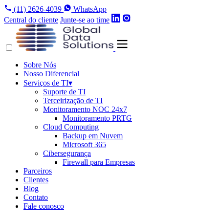
(11) 2626-4039
WhatsApp
Central do cliente
Junte-se ao time
Sobre Nós
Nosso Diferencial
Serviços de TI
▾
Suporte de TI
Terceirização de TI
Monitoramento NOC 24x7
Monitoramento PRTG
Cloud Computing
Backup em Nuvem
Microsoft 365
Cibersegurança
Firewall para Empresas
Parceiros
Clientes
Blog
Contato
Fale conosco