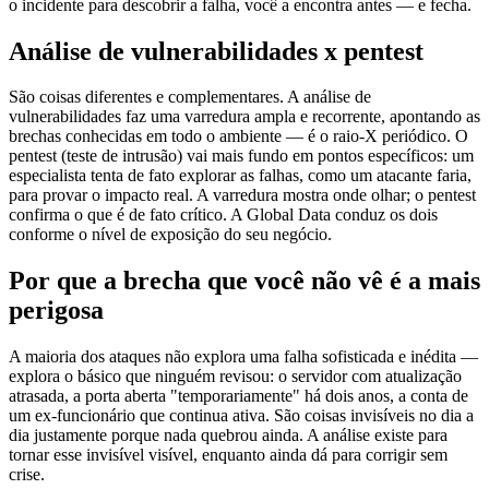
o incidente para descobrir a falha, você a encontra antes — e fecha.
Análise de vulnerabilidades x pentest
São coisas diferentes e complementares. A análise de
vulnerabilidades faz uma varredura ampla e recorrente, apontando as
brechas conhecidas em todo o ambiente — é o raio-X periódico. O
pentest (teste de intrusão) vai mais fundo em pontos específicos: um
especialista tenta de fato explorar as falhas, como um atacante faria,
para provar o impacto real. A varredura mostra onde olhar; o pentest
confirma o que é de fato crítico. A Global Data conduz os dois
conforme o nível de exposição do seu negócio.
Por que a brecha que você não vê é a mais
perigosa
A maioria dos ataques não explora uma falha sofisticada e inédita —
explora o básico que ninguém revisou: o servidor com atualização
atrasada, a porta aberta "temporariamente" há dois anos, a conta de
um ex-funcionário que continua ativa. São coisas invisíveis no dia a
dia justamente porque nada quebrou ainda. A análise existe para
tornar esse invisível visível, enquanto ainda dá para corrigir sem
crise.