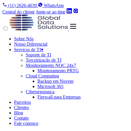
(11) 2626-4039
WhatsApp
Central do cliente
Junte-se ao time
Sobre Nós
Nosso Diferencial
Serviços de TI
▾
Suporte de TI
Terceirização de TI
Monitoramento NOC 24x7
Monitoramento PRTG
Cloud Computing
Backup em Nuvem
Microsoft 365
Cibersegurança
Firewall para Empresas
Parceiros
Clientes
Blog
Contato
Fale conosco