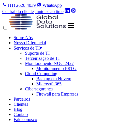
(11) 2626-4039
WhatsApp
Central do cliente
Junte-se ao time
Sobre Nós
Nosso Diferencial
Serviços de TI
▾
Suporte de TI
Terceirização de TI
Monitoramento NOC 24x7
Monitoramento PRTG
Cloud Computing
Backup em Nuvem
Microsoft 365
Cibersegurança
Firewall para Empresas
Parceiros
Clientes
Blog
Contato
Fale conosco