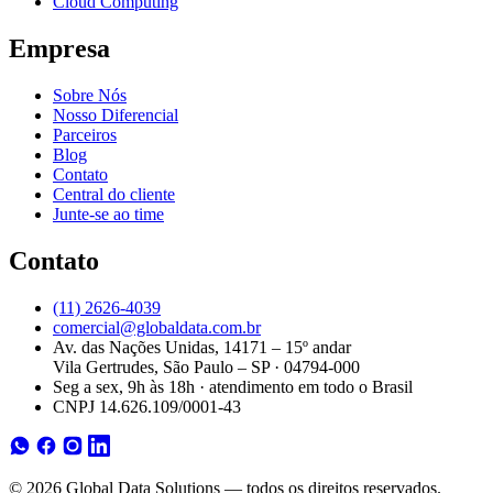
Cloud Computing
Empresa
Sobre Nós
Nosso Diferencial
Parceiros
Blog
Contato
Central do cliente
Junte-se ao time
Contato
(11) 2626-4039
comercial@globaldata.com.br
Av. das Nações Unidas, 14171 – 15º andar
Vila Gertrudes, São Paulo – SP · 04794-000
Seg a sex, 9h às 18h · atendimento em todo o Brasil
CNPJ 14.626.109/0001-43
© 2026 Global Data Solutions — todos os direitos reservados.