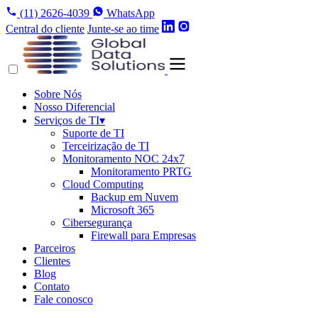
(11) 2626-4039
WhatsApp
Central do cliente
Junte-se ao time
Sobre Nós
Nosso Diferencial
Serviços de TI
▾
Suporte de TI
Terceirização de TI
Monitoramento NOC 24x7
Monitoramento PRTG
Cloud Computing
Backup em Nuvem
Microsoft 365
Cibersegurança
Firewall para Empresas
Parceiros
Clientes
Blog
Contato
Fale conosco