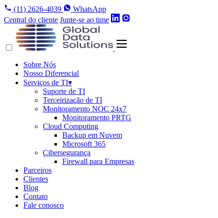
(11) 2626-4039
WhatsApp
Central do cliente
Junte-se ao time
Sobre Nós
Nosso Diferencial
Serviços de TI
▾
Suporte de TI
Terceirização de TI
Monitoramento NOC 24x7
Monitoramento PRTG
Cloud Computing
Backup em Nuvem
Microsoft 365
Cibersegurança
Firewall para Empresas
Parceiros
Clientes
Blog
Contato
Fale conosco