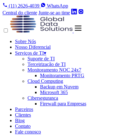
(11) 2626-4039
WhatsApp
Central do cliente
Junte-se ao time
Sobre Nós
Nosso Diferencial
Serviços de TI
▾
Suporte de TI
Terceirização de TI
Monitoramento NOC 24x7
Monitoramento PRTG
Cloud Computing
Backup em Nuvem
Microsoft 365
Cibersegurança
Firewall para Empresas
Parceiros
Clientes
Blog
Contato
Fale conosco