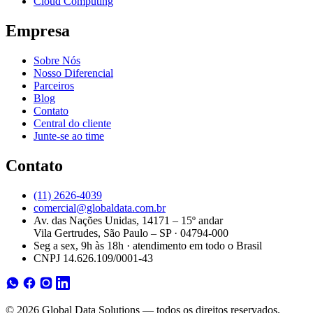
Cloud Computing
Empresa
Sobre Nós
Nosso Diferencial
Parceiros
Blog
Contato
Central do cliente
Junte-se ao time
Contato
(11) 2626-4039
comercial@globaldata.com.br
Av. das Nações Unidas, 14171 – 15º andar
Vila Gertrudes, São Paulo – SP · 04794-000
Seg a sex, 9h às 18h · atendimento em todo o Brasil
CNPJ 14.626.109/0001-43
© 2026 Global Data Solutions — todos os direitos reservados.