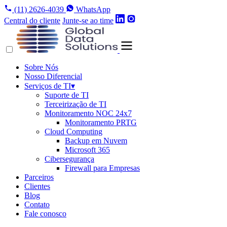
(11) 2626-4039
WhatsApp
Central do cliente
Junte-se ao time
Sobre Nós
Nosso Diferencial
Serviços de TI
▾
Suporte de TI
Terceirização de TI
Monitoramento NOC 24x7
Monitoramento PRTG
Cloud Computing
Backup em Nuvem
Microsoft 365
Cibersegurança
Firewall para Empresas
Parceiros
Clientes
Blog
Contato
Fale conosco