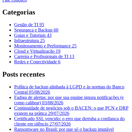
Categorias
Gestão de TI
95
Segurança e Backup
60
Guias e Tutoriais
43
Infraestrutura
25
Monitoramento e Performance
25
Cloud e Virtualização
19
Carreira e Profissionais de TI
13
Redes e Conectividade
6
Posts recentes
Política de backup alinhada à LGPD e às normas do Banco
Central
05/08/2026
Fadiga de alertas: por que sua equipe ignora notificações (e
como calibrar)
03/08/2026
Continuidade de negócios sob o BACEN: o que PCN e DRP
exigem na prática
29/07/2026
Certificado SSL vencido: o erro que derruba a confiança do
cliente em silêncio
27/07/2026
Ransomware no Brasil: por que só o backup imutável