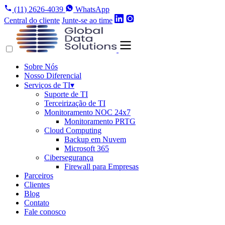
(11) 2626-4039
WhatsApp
Central do cliente
Junte-se ao time
Sobre Nós
Nosso Diferencial
Serviços de TI
▾
Suporte de TI
Terceirização de TI
Monitoramento NOC 24x7
Monitoramento PRTG
Cloud Computing
Backup em Nuvem
Microsoft 365
Cibersegurança
Firewall para Empresas
Parceiros
Clientes
Blog
Contato
Fale conosco