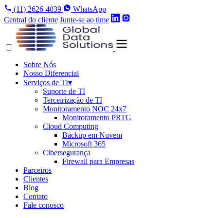
(11) 2626-4039
WhatsApp
Central do cliente
Junte-se ao time
Sobre Nós
Nosso Diferencial
Serviços de TI
▾
Suporte de TI
Terceirização de TI
Monitoramento NOC 24x7
Monitoramento PRTG
Cloud Computing
Backup em Nuvem
Microsoft 365
Cibersegurança
Firewall para Empresas
Parceiros
Clientes
Blog
Contato
Fale conosco