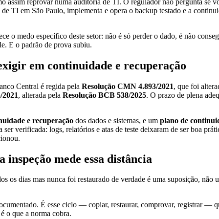
mo assim reprovar numa auditoria de TI. O regulador não pergunta se 
 de TI em São Paulo, implementa e opera o backup testado e a continuid
ce o medo específico deste setor: não é só perder o dado, é não conse
e. E o padrão de prova subiu.
 exigir em continuidade e recuperação
Banco Central é regida pela
Resolução CMN 4.893/2021
, que foi alter
/2021
, alterada pela
Resolução BCB 538/2025
. O prazo de plena ad
nuidade e recuperação
dos dados e sistemas, e um
plano de continui
r verificada: logs, relatórios e atas de teste deixaram de ser boa prát
cionou.
a inspeção mede essa distância
os os dias mas nunca foi restaurado de verdade é uma suposição, não 
 documentado. É esse ciclo — copiar, restaurar, comprovar, registrar 
 é o que a norma cobra.