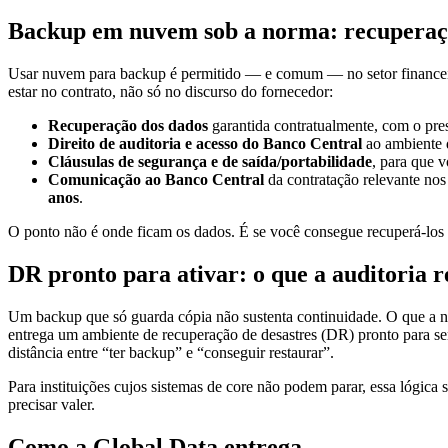
Backup em nuvem sob a norma: recuperação
Usar nuvem para backup é permitido — e comum — no setor financeiro
estar no contrato, não só no discurso do fornecedor:
Recuperação dos dados
garantida contratualmente, com o pre
Direito de auditoria e acesso do Banco Central
ao ambiente d
Cláusulas de segurança e de saída/portabilidade
, para que v
Comunicação ao Banco Central
da contratação relevante nos
anos
.
O ponto não é onde ficam os dados. É se você consegue recuperá-los 
DR pronto para ativar: o que a auditoria 
Um backup que só guarda cópia não sustenta continuidade. O que a 
entrega um ambiente de recuperação de desastres (DR) pronto para s
distância entre “ter backup” e “conseguir restaurar”.
Para instituições cujos sistemas de core não podem parar, essa lógica 
precisar valer.
Como a Global Data entrega