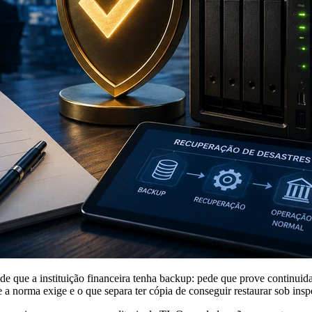
 que a instituição financeira tenha backup: pede que prove continuida
e a norma exige e o que separa ter cópia de conseguir restaurar sob insp