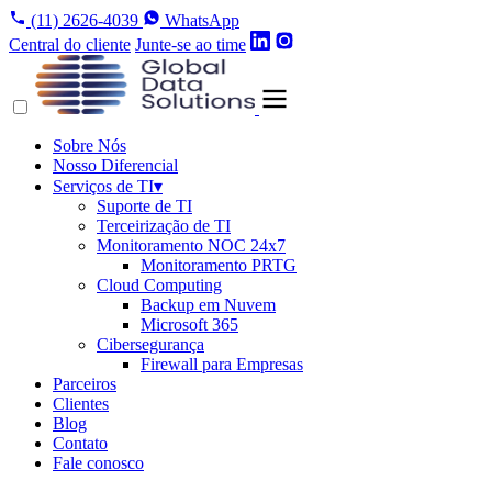
(11) 2626-4039
WhatsApp
Central do cliente
Junte-se ao time
Sobre Nós
Nosso Diferencial
Serviços de TI
▾
Suporte de TI
Terceirização de TI
Monitoramento NOC 24x7
Monitoramento PRTG
Cloud Computing
Backup em Nuvem
Microsoft 365
Cibersegurança
Firewall para Empresas
Parceiros
Clientes
Blog
Contato
Fale conosco