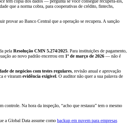
você tem cópia dos dados — pergunta se você consegue recuperá-los,
ade que a norma cobra, para cooperativas de crédito, fintechs,
guir provar ao Banco Central que a operação se recupera. A sanção
ada pela
Resolução CMN 5.274/2025
. Para instituições de pagamento,
equação ao novo padrão encerrou em
1º de março de 2026
— não é
dade de negócios com testes regulares
, revisão anual e aprovação
ica e viraram
evidência exigível
. O auditor não quer a sua palavra de
um controle. Na hora da inspeção, “acho que restaura” tem o mesmo
— que a Global Data assume como
backup em nuvem para empresas