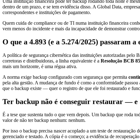
Uma instituição financeira pode ter backup rodando toda noite e mes
dentro de um prazo, e se tem evidência disso. A Global Data, empresa
correspondentes e instituições de pagamento.
Quem cuida de compliance ou de TI numa instituição financeira conhe
vem menos do incidente e mais da incapacidade de demonstrar control
O que a 4.893 (e a 5.274/2025) passaram a
A política de segurança cibernética das instituições autorizadas pelo 
corretoras e distribuidoras, a linha equivalente é a
Resolução BCB 85
mais um horizonte, é uma régua ativa.
A norma exige backup configurado com segurança que permita
conti
pela alta gestão. A mudança de fundo é como a conformidade passou a se
que o backup existe — quer o registro de que ele foi restaurado e fun
Ter backup não é conseguir restaurar — e 
É a tese que sustenta tudo o que vem depois. Um backup que roda tod
valor de não ter backup nenhum: nenhum.
Por isso o backup precisa nascer acoplado a um teste de restauração
gerenciado e testado. A cópia é o começo; a evidência de recuperação