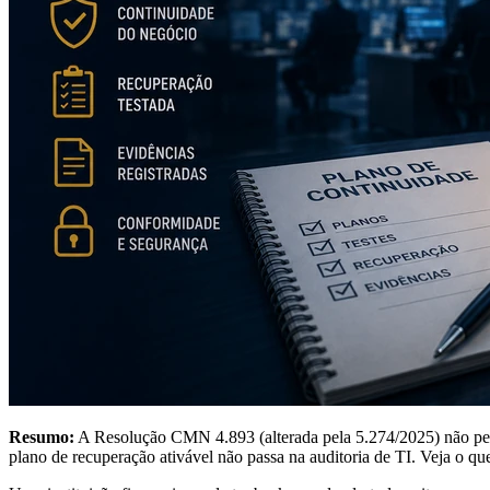
Resumo:
A Resolução CMN 4.893 (alterada pela 5.274/2025) não pede
plano de recuperação ativável não passa na auditoria de TI. Veja o qu