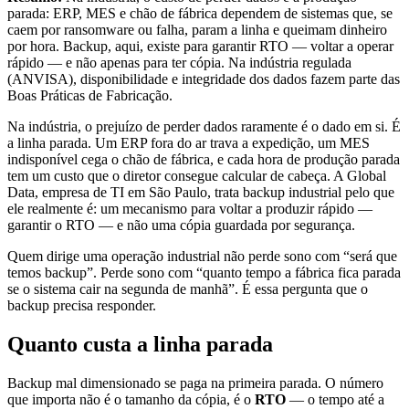
parada: ERP, MES e chão de fábrica dependem de sistemas que, se
caem por ransomware ou falha, param a linha e queimam dinheiro
por hora. Backup, aqui, existe para garantir RTO — voltar a operar
rápido — e não apenas para ter cópia. Na indústria regulada
(ANVISA), disponibilidade e integridade dos dados fazem parte das
Boas Práticas de Fabricação.
Na indústria, o prejuízo de perder dados raramente é o dado em si. É
a linha parada. Um ERP fora do ar trava a expedição, um MES
indisponível cega o chão de fábrica, e cada hora de produção parada
tem um custo que o diretor consegue calcular de cabeça. A Global
Data, empresa de TI em São Paulo, trata backup industrial pelo que
ele realmente é: um mecanismo para voltar a produzir rápido —
garantir o RTO — e não uma cópia guardada por segurança.
Quem dirige uma operação industrial não perde sono com “será que
temos backup”. Perde sono com “quanto tempo a fábrica fica parada
se o sistema cair na segunda de manhã”. É essa pergunta que o
backup precisa responder.
Quanto custa a linha parada
Backup mal dimensionado se paga na primeira parada. O número
que importa não é o tamanho da cópia, é o
RTO
— o tempo até a