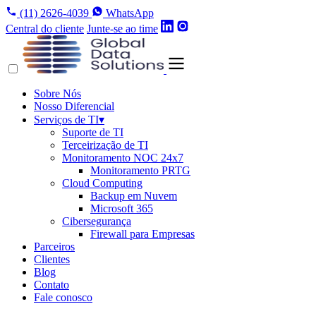
(11) 2626-4039
WhatsApp
Central do cliente
Junte-se ao time
Sobre Nós
Nosso Diferencial
Serviços de TI
▾
Suporte de TI
Terceirização de TI
Monitoramento NOC 24x7
Monitoramento PRTG
Cloud Computing
Backup em Nuvem
Microsoft 365
Cibersegurança
Firewall para Empresas
Parceiros
Clientes
Blog
Contato
Fale conosco