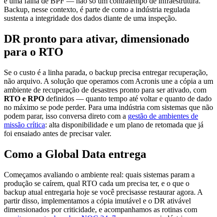
é uma falha de BPF — não só um contratempo de infraestrutura.
Backup, nesse contexto, é parte de como a indústria regulada
sustenta a integridade dos dados diante de uma inspeção.
DR pronto para ativar, dimensionado
para o RTO
Se o custo é a linha parada, o backup precisa entregar recuperação,
não arquivo. A solução que operamos com Acronis une a cópia a um
ambiente de recuperação de desastres pronto para ser ativado, com
RTO e RPO
definidos — quanto tempo até voltar e quanto de dado
no máximo se pode perder. Para uma indústria com sistemas que não
podem parar, isso conversa direto com a
gestão de ambientes de
missão crítica
: alta disponibilidade e um plano de retomada que já
foi ensaiado antes de precisar valer.
Como a Global Data entrega
Começamos avaliando o ambiente real: quais sistemas param a
produção se caírem, qual RTO cada um precisa ter, e o que o
backup atual entregaria hoje se você precisasse restaurar agora. A
partir disso, implementamos a cópia imutável e o DR ativável
dimensionados por criticidade, e acompanhamos as rotinas com