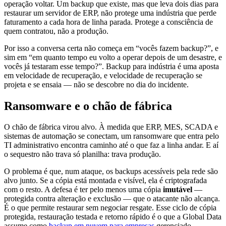
operação voltar. Um backup que existe, mas que leva dois dias para
restaurar um servidor de ERP, não protege uma indústria que perde
faturamento a cada hora de linha parada. Protege a consciência de
quem contratou, não a produção.
Por isso a conversa certa não começa em “vocês fazem backup?”, e
sim em “em quanto tempo eu volto a operar depois de um desastre, e
vocês já testaram esse tempo?”. Backup para indústria é uma aposta
em velocidade de recuperação, e velocidade de recuperação se
projeta e se ensaia — não se descobre no dia do incidente.
Ransomware e o chão de fábrica
O chão de fábrica virou alvo. À medida que ERP, MES, SCADA e
sistemas de automação se conectam, um ransomware que entra pelo
TI administrativo encontra caminho até o que faz a linha andar. E aí
o sequestro não trava só planilha: trava produção.
O problema é que, num ataque, os backups acessíveis pela rede são
alvo junto. Se a cópia está montada e visível, ela é criptografada
com o resto. A defesa é ter pelo menos uma cópia
imutável
—
protegida contra alteração e exclusão — que o atacante não alcança.
É o que permite restaurar sem negociar resgate. Esse ciclo de cópia
protegida, restauração testada e retorno rápido é o que a Global Data
assume como
backup em nuvem para empresas
gerenciado.