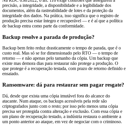
Na RDC 658/2022, o art. 116 exige controles que assegurem a
precisão, a integridade, a disponibilidade e a legibilidade dos
documentos, além da rastreabilidade de lotes e da proteção da
integridade dos dados. Na prática, isso significa que o registro de
produção precisa estar íntegro e recuperável — e é aí que a política
de backup entra como parte da conformidade.
Backup resolve a parada de produção?
Backup bem feito reduz drasticamente o tempo de parada, que é o
custo real. Mas só se for dimensionado pelo RTO — o tempo de
retorno — e não apenas pelo tamanho da cópia. Um backup que
existe mas demora dias para restaurar não protege a produção. O
que protege é a recuperação testada, com prazo de retorno definido e
ensaiado.
Ransomware: dá para restaurar sem pagar resgate?
Dá, desde que exista uma cópia imutável fora do alcance do
atacante. Num ataque, os backups acessíveis pela rede são
criptografados junto com o resto; por isso pelo menos uma cópia
precisa ser protegida contra alteração e exclusão. Com essa cópia e
um plano de recuperação testado, a indústria restaura o ambiente a
um ponto anterior ao ataque, em vez de negociar com o criminoso.