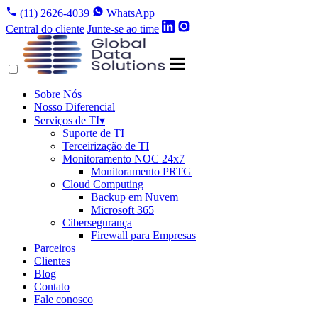
(11) 2626-4039
WhatsApp
Central do cliente
Junte-se ao time
Sobre Nós
Nosso Diferencial
Serviços de TI
▾
Suporte de TI
Terceirização de TI
Monitoramento NOC 24x7
Monitoramento PRTG
Cloud Computing
Backup em Nuvem
Microsoft 365
Cibersegurança
Firewall para Empresas
Parceiros
Clientes
Blog
Contato
Fale conosco