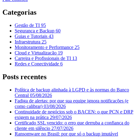
Categorias
Gestão de TI
95
Segurança e Backup
60
Guias e Tutoriais
43
Infraestrutura
25
Monitoramento e Performance
25
Cloud e Virtualização
19
Carreira e Profissionais de TI
13
Redes e Conectividade
6
Posts recentes
Política de backup alinhada à LGPD e às normas do Banco
Central
05/08/2026
Fadiga de alertas: por que sua equipe ignora notificações (e
como calibrar)
03/08/2026
Continuidade de negócios sob o BACEN: o que PCN e DRP
exigem na prática
29/07/2026
Certificado SSL vencido: o erro que derruba a confiança do
cliente em silêncio
27/07/2026
Ransomware no Brasil: por que só o backup imutável