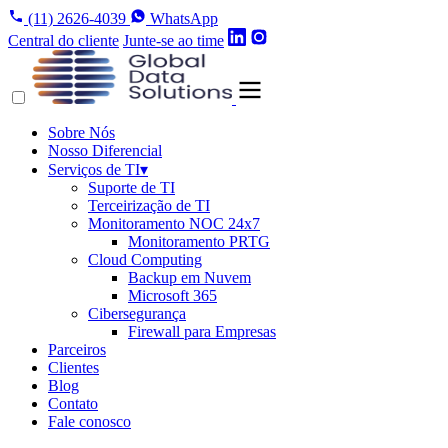
(11) 2626-4039
WhatsApp
Central do cliente
Junte-se ao time
Sobre Nós
Nosso Diferencial
Serviços de TI
▾
Suporte de TI
Terceirização de TI
Monitoramento NOC 24x7
Monitoramento PRTG
Cloud Computing
Backup em Nuvem
Microsoft 365
Cibersegurança
Firewall para Empresas
Parceiros
Clientes
Blog
Contato
Fale conosco