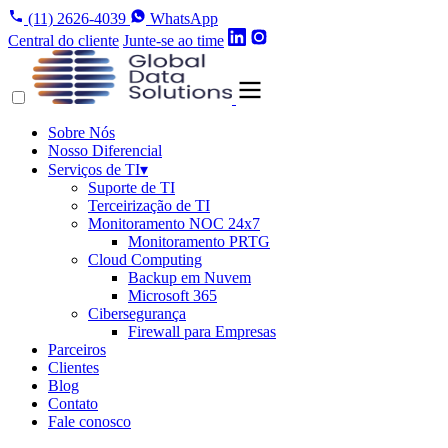
(11) 2626-4039
WhatsApp
Central do cliente
Junte-se ao time
Sobre Nós
Nosso Diferencial
Serviços de TI
▾
Suporte de TI
Terceirização de TI
Monitoramento NOC 24x7
Monitoramento PRTG
Cloud Computing
Backup em Nuvem
Microsoft 365
Cibersegurança
Firewall para Empresas
Parceiros
Clientes
Blog
Contato
Fale conosco