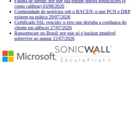
Fadiga de alertas: por que sua equipe ignora notificações (e
como calibrar)
03/08/2026
Continuidade de negócios sob o BACEN: o que PCN e DRP
exigem na prática
29/07/2026
Certificado SSL vencido: o erro que derruba a confiança do
cliente em silêncio
27/07/2026
Ransomware no Brasil: por que só o backup imutável
sobrevive ao ataque
22/07/2026