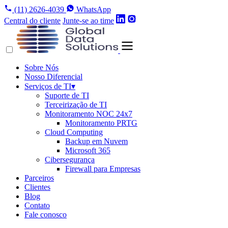
(11) 2626-4039
WhatsApp
Central do cliente
Junte-se ao time
Sobre Nós
Nosso Diferencial
Serviços de TI
▾
Suporte de TI
Terceirização de TI
Monitoramento NOC 24x7
Monitoramento PRTG
Cloud Computing
Backup em Nuvem
Microsoft 365
Cibersegurança
Firewall para Empresas
Parceiros
Clientes
Blog
Contato
Fale conosco