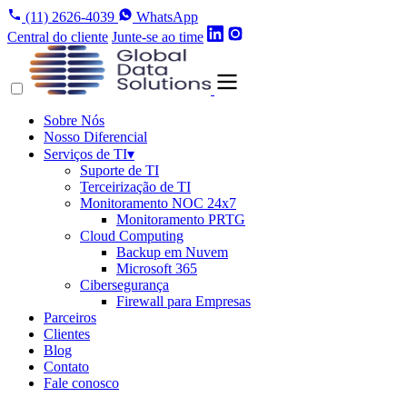
(11) 2626-4039
WhatsApp
Central do cliente
Junte-se ao time
Sobre Nós
Nosso Diferencial
Serviços de TI
▾
Suporte de TI
Terceirização de TI
Monitoramento NOC 24x7
Monitoramento PRTG
Cloud Computing
Backup em Nuvem
Microsoft 365
Cibersegurança
Firewall para Empresas
Parceiros
Clientes
Blog
Contato
Fale conosco