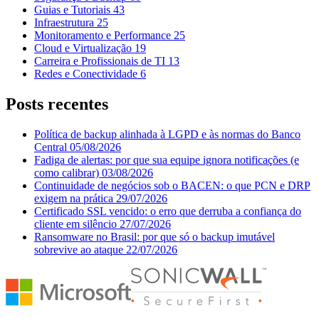
Guias e Tutoriais
43
Infraestrutura
25
Monitoramento e Performance
25
Cloud e Virtualização
19
Carreira e Profissionais de TI
13
Redes e Conectividade
6
Posts recentes
Política de backup alinhada à LGPD e às normas do Banco
Central
05/08/2026
Fadiga de alertas: por que sua equipe ignora notificações (e
como calibrar)
03/08/2026
Continuidade de negócios sob o BACEN: o que PCN e DRP
exigem na prática
29/07/2026
Certificado SSL vencido: o erro que derruba a confiança do
cliente em silêncio
27/07/2026
Ransomware no Brasil: por que só o backup imutável
sobrevive ao ataque
22/07/2026