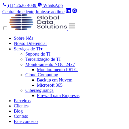
(11) 2626-4039
WhatsApp
Central do cliente
Junte-se ao time
Sobre Nós
Nosso Diferencial
Serviços de TI
▾
Suporte de TI
Terceirização de TI
Monitoramento NOC 24x7
Monitoramento PRTG
Cloud Computing
Backup em Nuvem
Microsoft 365
Cibersegurança
Firewall para Empresas
Parceiros
Clientes
Blog
Contato
Fale conosco