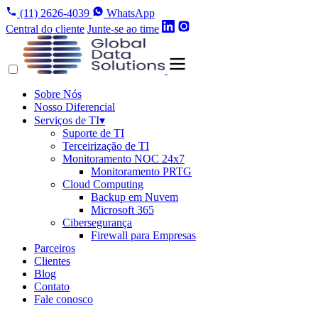
(11) 2626-4039
WhatsApp
Central do cliente
Junte-se ao time
Sobre Nós
Nosso Diferencial
Serviços de TI
▾
Suporte de TI
Terceirização de TI
Monitoramento NOC 24x7
Monitoramento PRTG
Cloud Computing
Backup em Nuvem
Microsoft 365
Cibersegurança
Firewall para Empresas
Parceiros
Clientes
Blog
Contato
Fale conosco