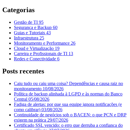
Categorias
Gestão de TI
95
Segurança e Backup
60
Guias e Tutoriais
43
Infraestrutura
25
Monitoramento e Performance
26
Cloud e Virtualização
19
Carreira e Profissionais de TI
13
Redes e Conectividade
6
Posts recentes
Caiu tudo ou caiu uma coisa? Dependências e causa raiz no
monitoramento
10/08/2026
Política de backup alinhada à LGPD e às normas do Banco
Central
05/08/2026
Fadiga de alertas: por que sua equipe ignora notificações (e
como calibrar)
03/08/2026
Continuidade de negócios sob o BACEN: o que PCN e DRP
exigem na prática
29/07/2026
Certificado SSL vencido: o erro que derruba a confiança do