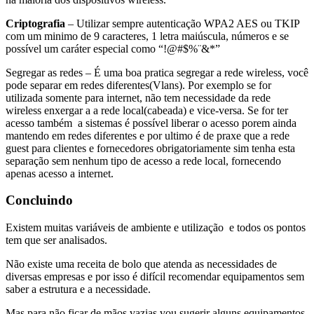
Criptografia
– Utilizar sempre autenticação WPA2 AES ou TKIP
com um minimo de 9 caracteres, 1 letra maiúscula, números e se
possível um caráter especial como “!@#$%¨&*”
Segregar as redes – É uma boa pratica segregar a rede wireless, você
pode separar em redes diferentes(Vlans). Por exemplo se for
utilizada somente para internet, não tem necessidade da rede
wireless enxergar a a rede local(cabeada) e vice-versa. Se for ter
acesso também a sistemas é possível liberar o acesso porem ainda
mantendo em redes diferentes e por ultimo é de praxe que a rede
guest para clientes e fornecedores obrigatoriamente sim tenha esta
separação sem nenhum tipo de acesso a rede local, fornecendo
apenas acesso a internet.
Concluindo
Existem muitas variáveis de ambiente e utilização e todos os pontos
tem que ser analisados.
Não existe uma receita de bolo que atenda as necessidades de
diversas empresas e por isso é difícil recomendar equipamentos sem
saber a estrutura e a necessidade.
Mas para não ficar de mãos vazias vou sugerir alguns equipamentos