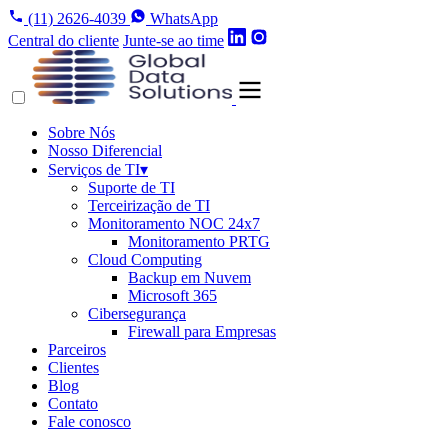
(11) 2626-4039
WhatsApp
Central do cliente
Junte-se ao time
Sobre Nós
Nosso Diferencial
Serviços de TI
▾
Suporte de TI
Terceirização de TI
Monitoramento NOC 24x7
Monitoramento PRTG
Cloud Computing
Backup em Nuvem
Microsoft 365
Cibersegurança
Firewall para Empresas
Parceiros
Clientes
Blog
Contato
Fale conosco