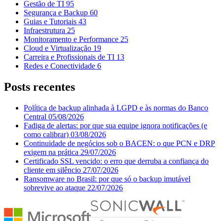
Gestão de TI
95
Segurança e Backup
60
Guias e Tutoriais
43
Infraestrutura
25
Monitoramento e Performance
25
Cloud e Virtualização
19
Carreira e Profissionais de TI
13
Redes e Conectividade
6
Posts recentes
Política de backup alinhada à LGPD e às normas do Banco
Central
05/08/2026
Fadiga de alertas: por que sua equipe ignora notificações (e
como calibrar)
03/08/2026
Continuidade de negócios sob o BACEN: o que PCN e DRP
exigem na prática
29/07/2026
Certificado SSL vencido: o erro que derruba a confiança do
cliente em silêncio
27/07/2026
Ransomware no Brasil: por que só o backup imutável
sobrevive ao ataque
22/07/2026