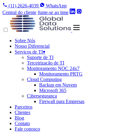
(11) 2626-4039
WhatsApp
Central do cliente
Junte-se ao time
Sobre Nós
Nosso Diferencial
Serviços de TI
▾
Suporte de TI
Terceirização de TI
Monitoramento NOC 24x7
Monitoramento PRTG
Cloud Computing
Backup em Nuvem
Microsoft 365
Cibersegurança
Firewall para Empresas
Parceiros
Clientes
Blog
Contato
Fale conosco