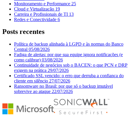
Monitoramento e Performance
25
Cloud e Virtualização
19
Carreira e Profissionais de TI
13
Redes e Conectividade
6
Posts recentes
Política de backup alinhada à LGPD e às normas do Banco
Central
05/08/2026
Fadiga de alertas: por que sua equipe ignora notificações (e
como calibrar)
03/08/2026
Continuidade de negócios sob o BACEN: o que PCN e DRP
exigem na prática
29/07/2026
Certificado SSL vencido: o erro que derruba a confiança do
cliente em silêncio
27/07/2026
Ransomware no Brasil: por que só o backup imutável
sobrevive ao ataque
22/07/2026