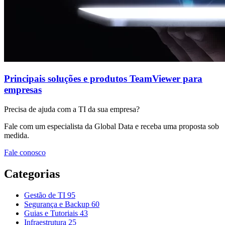
Principais soluções e produtos TeamViewer para
empresas
Precisa de ajuda com a TI da sua empresa?
Fale com um especialista da Global Data e receba uma proposta sob
medida.
Fale conosco
Categorias
Gestão de TI
95
Segurança e Backup
60
Guias e Tutoriais
43
Infraestrutura
25