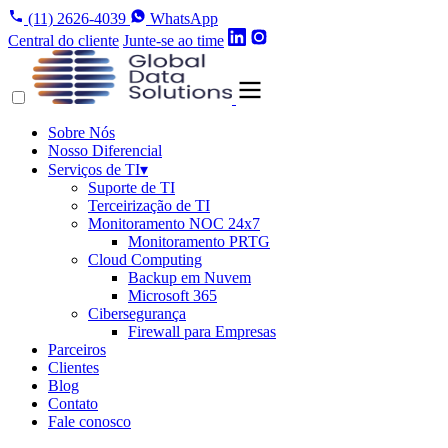
(11) 2626-4039
WhatsApp
Central do cliente
Junte-se ao time
Sobre Nós
Nosso Diferencial
Serviços de TI
▾
Suporte de TI
Terceirização de TI
Monitoramento NOC 24x7
Monitoramento PRTG
Cloud Computing
Backup em Nuvem
Microsoft 365
Cibersegurança
Firewall para Empresas
Parceiros
Clientes
Blog
Contato
Fale conosco