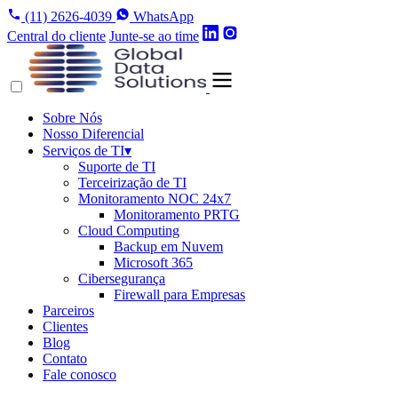
(11) 2626-4039
WhatsApp
Central do cliente
Junte-se ao time
Sobre Nós
Nosso Diferencial
Serviços de TI
▾
Suporte de TI
Terceirização de TI
Monitoramento NOC 24x7
Monitoramento PRTG
Cloud Computing
Backup em Nuvem
Microsoft 365
Cibersegurança
Firewall para Empresas
Parceiros
Clientes
Blog
Contato
Fale conosco