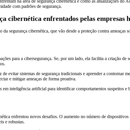
enfrentam na área de segurança cibernética e como as atualizações do Ac
rmidade com padrões de segurança.
nça cibernética enfrentados pelas empresas 
da segurança cibernética, que vão desde a proteção contra ameaças so
upações para a cibersegurança. Se, por um lado, ela facilita a criação d
os.
 de evitar sistemas de segurança tradicionais e aprender a contornar m
ectar e mitigar ameaças de forma proativa.
 em inteligência artificial para identificar comportamentos suspeitos e
nética enfrentou novos desafios. O aumento no número de dispositivos c
is e robustas.