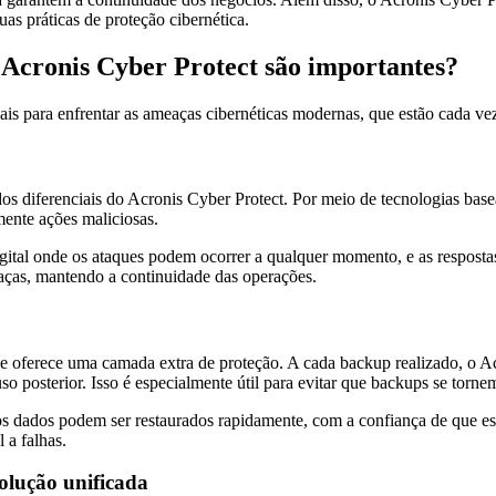
as práticas de proteção cibernética.
 Acronis Cyber Protect são importantes?
is para enfrentar as ameaças cibernéticas modernas, que estão cada vez
s diferenciais do Acronis Cyber Protect. Por meio de tecnologias basea
mente ações maliciosas.
ital onde os ataques podem ocorrer a qualquer momento, e as respostas
aças, mantendo a continuidade das operações.
oferece uma camada extra de proteção. A cada backup realizado, o Acr
 posterior. Isso é especialmente útil para evitar que backups se tornem
s dados podem ser restaurados rapidamente, com a confiança de que es
 a falhas.
olução unificada