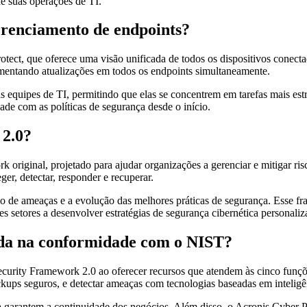
e suas operações de TI.
erenciamento de endpoints?
ect, que oferece uma visão unificada de todos os dispositivos conecta
ementando atualizações em todos os endpoints simultaneamente.
equipes de TI, permitindo que elas se concentrem em tarefas mais estra
ade com as políticas de segurança desde o início.
 2.0?
riginal, projetado para ajudar organizações a gerenciar e mitigar risc
eger, detectar, responder e recuperar.
io de ameaças e a evolução das melhores práticas de segurança. Esse
es setores a desenvolver estratégias de segurança cibernética personaliz
uda na conformidade com o NIST?
urity Framework 2.0 ao oferecer recursos que atendem às cinco funçõe
kups seguros, e detectar ameaças com tecnologias baseadas em inteligênc
a garantem a continuidade dos negócios. Além disso, o Acronis Cyber P