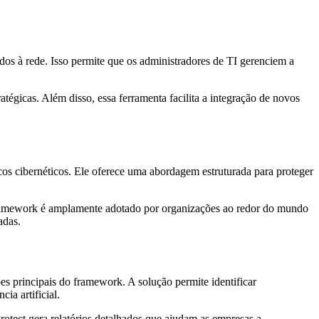
dos à rede. Isso permite que os administradores de TI gerenciem a
tégicas. Além disso, essa ferramenta facilita a integração de novos
os cibernéticos. Ele oferece uma abordagem estruturada para proteger
 framework é amplamente adotado por organizações ao redor do mundo
adas.
s principais do framework. A solução permite identificar
ia artificial.
rotect gera relatórios detalhados que ajudam as empresas a