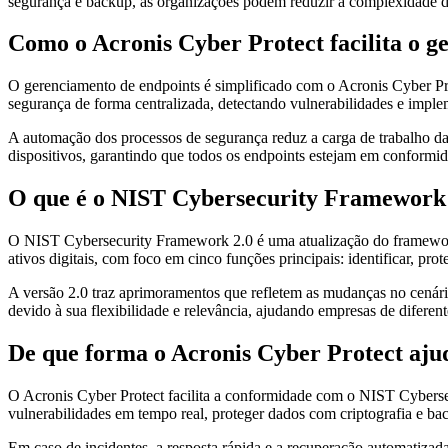
segurança e backup, as organizações podem reduzir a complexidade d
Como o Acronis Cyber Protect facilita o g
O gerenciamento de endpoints é simplificado com o Acronis Cyber Prot
segurança de forma centralizada, detectando vulnerabilidades e impl
A automação dos processos de segurança reduz a carga de trabalho das 
dispositivos, garantindo que todos os endpoints estejam em conformid
O que é o NIST Cybersecurity Framework
O NIST Cybersecurity Framework 2.0 é uma atualização do framework o
ativos digitais, com foco em cinco funções principais: identificar, prot
A versão 2.0 traz aprimoramentos que refletem as mudanças no cenár
devido à sua flexibilidade e relevância, ajudando empresas de diferent
De que forma o Acronis Cyber Protect aj
O Acronis Cyber Protect facilita a conformidade com o NIST Cybersec
vulnerabilidades em tempo real, proteger dados com criptografia e bac
Em caso de incidentes, a resposta rápida e a recuperação automatizad