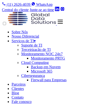
(11) 2626-4039
WhatsApp
Central do cliente
Junte-se ao time
Sobre Nós
Nosso Diferencial
Serviços de TI
▾
Suporte de TI
Terceirização de TI
Monitoramento NOC 24x7
Monitoramento PRTG
Cloud Computing
Backup em Nuvem
Microsoft 365
Cibersegurança
Firewall para Empresas
Parceiros
Clientes
Blog
Contato
Fale conosco