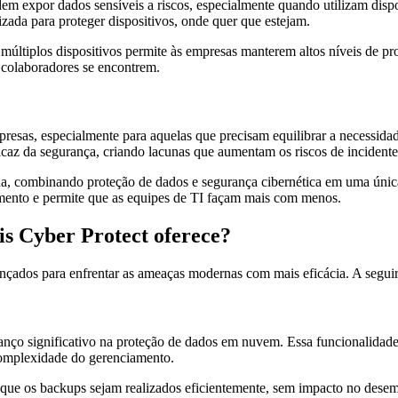
em expor dados sensíveis a riscos, especialmente quando utilizam disp
izada para proteger dispositivos, onde quer que estejam.
múltiplos dispositivos permite às empresas manterem altos níveis de p
 colaboradores se encontrem.
esas, especialmente para aquelas que precisam equilibrar a necessidade
icaz da segurança, criando lacunas que aumentam os riscos de incidente
da, combinando proteção de dados e segurança cibernética em uma única
mento e permite que as equipes de TI façam mais com menos.
is Cyber Protect oferece?
nçados para enfrentar as ameaças modernas com mais eficácia. A seguir
o significativo na proteção de dados em nuvem. Essa funcionalidade e
 complexidade do gerenciamento.
 que os backups sejam realizados eficientemente, sem impacto no desem