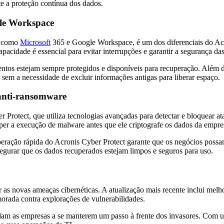
e a proteção contínua dos dados.
gle Workspace
, como
Microsoft
365 e Google Workspace, é um dos diferenciais do Ac
pacidade é essencial para evitar interrupções e garantir a segurança da
entos estejam sempre protegidos e disponíveis para recuperação. Além 
em a necessidade de excluir informações antigas para liberar espaço.
 anti-ransomware
rotect, que utiliza tecnologias avançadas para detectar e bloquear ataq
mper a execução de malware antes que ele criptografe os dados da empre
ração rápida do Acronis Cyber Protect garante que os negócios possam
segurar que os dados recuperados estejam limpos e seguros para uso.
 novas ameaças cibernéticas. A atualização mais recente inclui melhori
rada contra explorações de vulnerabilidades.
dam as empresas a se manterem um passo à frente dos invasores. Com um