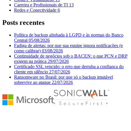
Carreira e Profissionais de TI
13
Redes e Conectividade
6
Posts recentes
Política de backup alinhada à LGPD e às normas do Banco
Central
05/08/2026
Fadiga de alertas: por que sua equipe ignora notificações (e
como calibrar)
03/08/2026
Continuidade de negócios sob o BACEN: o que PCN e DRP
exigem na prática
29/07/2026
Certificado SSL vencido: o erro que derruba a confiança do
cliente em silêncio
27/07/2026
Ransomware no Brasil: por que só o backup imutável
sobrevive ao ataque
22/07/2026