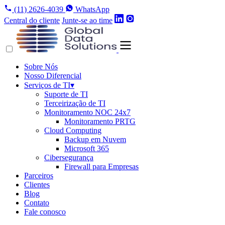
(11) 2626-4039
WhatsApp
Central do cliente
Junte-se ao time
Sobre Nós
Nosso Diferencial
Serviços de TI
▾
Suporte de TI
Terceirização de TI
Monitoramento NOC 24x7
Monitoramento PRTG
Cloud Computing
Backup em Nuvem
Microsoft 365
Cibersegurança
Firewall para Empresas
Parceiros
Clientes
Blog
Contato
Fale conosco