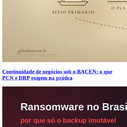
Continuidade de negócios sob o BACEN: o que
PCN e DRP exigem na prática