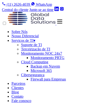
(11) 2626-4039
WhatsApp
Central do cliente
Junte-se ao time
Sobre Nós
Nosso Diferencial
Serviços de TI
▾
Suporte de TI
Terceirização de TI
Monitoramento NOC 24x7
Monitoramento PRTG
Cloud Computing
Backup em Nuvem
Microsoft 365
Cibersegurança
Firewall para Empresas
Parceiros
Clientes
Blog
Contato
Fale conosco