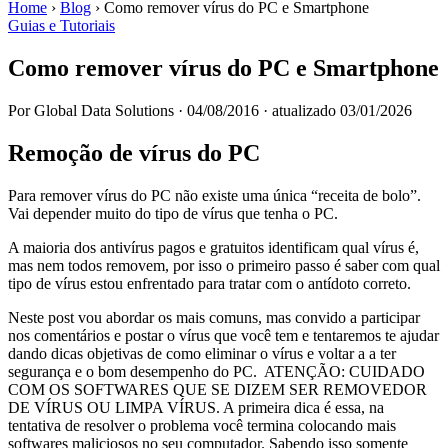
Home
›
Blog
›
Como remover vírus do PC e Smartphone
Guias e Tutoriais
Como remover vírus do PC e Smartphone
Por Global Data Solutions
·
04/08/2016
·
atualizado 03/01/2026
Remoção de vírus do PC
Para remover vírus do PC não existe uma única “receita de bolo”.
Vai depender muito do tipo de vírus que tenha o PC.
A maioria dos antivírus pagos e gratuitos identificam qual vírus é,
mas nem todos removem, por isso o primeiro passo é saber com qual
tipo de vírus estou enfrentado para tratar com o antídoto correto.
Neste post vou abordar os mais comuns, mas convido a participar
nos comentários e postar o vírus que você tem e tentaremos te ajudar
dando dicas objetivas de como eliminar o vírus e voltar a a ter
segurança e o bom desempenho do PC. ATENÇÃO: CUIDADO
COM OS SOFTWARES QUE SE DIZEM SER REMOVEDOR
DE VÍRUS OU LIMPA VÍRUS. A primeira dica é essa, na
tentativa de resolver o problema você termina colocando mais
softwares maliciosos no seu computador. Sabendo isso somente