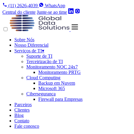
(11) 2626-4039
WhatsApp
Central do cliente
Junte-se ao time
Sobre Nós
Nosso Diferencial
Serviços de TI
▾
Suporte de TI
Terceirização de TI
Monitoramento NOC 24x7
Monitoramento PRTG
Cloud Computing
Backup em Nuvem
Microsoft 365
Cibersegurança
Firewall para Empresas
Parceiros
Clientes
Blog
Contato
Fale conosco