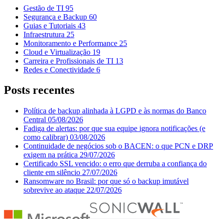
Gestão de TI
95
Segurança e Backup
60
Guias e Tutoriais
43
Infraestrutura
25
Monitoramento e Performance
25
Cloud e Virtualização
19
Carreira e Profissionais de TI
13
Redes e Conectividade
6
Posts recentes
Política de backup alinhada à LGPD e às normas do Banco
Central
05/08/2026
Fadiga de alertas: por que sua equipe ignora notificações (e
como calibrar)
03/08/2026
Continuidade de negócios sob o BACEN: o que PCN e DRP
exigem na prática
29/07/2026
Certificado SSL vencido: o erro que derruba a confiança do
cliente em silêncio
27/07/2026
Ransomware no Brasil: por que só o backup imutável
sobrevive ao ataque
22/07/2026