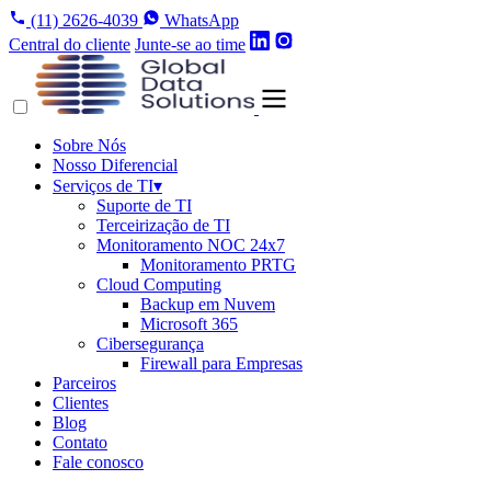
(11) 2626-4039
WhatsApp
Central do cliente
Junte-se ao time
Sobre Nós
Nosso Diferencial
Serviços de TI
▾
Suporte de TI
Terceirização de TI
Monitoramento NOC 24x7
Monitoramento PRTG
Cloud Computing
Backup em Nuvem
Microsoft 365
Cibersegurança
Firewall para Empresas
Parceiros
Clientes
Blog
Contato
Fale conosco