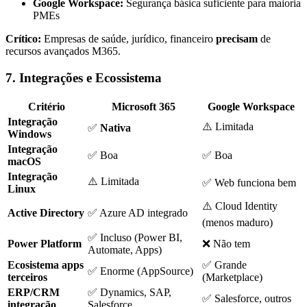
Google Workspace:
Segurança básica suficiente para maioria
PMEs
Crítico:
Empresas de saúde, jurídico, financeiro
precisam
de
recursos avançados M365.
7. Integrações e Ecossistema
Critério
Microsoft 365
Google Workspace
Integração
⚠️ Limitada
✅
Nativa
Windows
Integração
✅ Boa
✅ Boa
macOS
Integração
⚠️ Limitada
✅ Web funciona bem
Linux
⚠️ Cloud Identity
Active Directory
✅ Azure AD integrado
(menos maduro)
✅ Incluso (Power BI,
Power Platform
❌ Não tem
Automate, Apps)
Ecosistema apps
✅ Grande
✅ Enorme (AppSource)
terceiros
(Marketplace)
ERP/CRM
✅ Dynamics, SAP,
✅ Salesforce, outros
integração
Salesforce