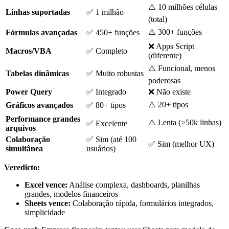
⚠️ 10 milhões células
Linhas suportadas
✅ 1 milhão+
(total)
⚠️ 300+ funções
Fórmulas avançadas
✅ 450+ funções
❌ Apps Script
Macros/VBA
✅ Completo
(diferente)
⚠️ Funcional, menos
Tabelas dinâmicas
✅ Muito robustas
poderosas
Power Query
✅ Integrado
❌ Não existe
⚠️ 20+ tipos
Gráficos avançados
✅ 80+ tipos
Performance grandes
⚠️ Lenta (>50k linhas)
✅ Excelente
arquivos
Colaboração
✅ Sim (até 100
✅ Sim (melhor UX)
simultânea
usuários)
Veredicto:
Excel vence:
Análise complexa, dashboards, planilhas
grandes, modelos financeiros
Sheets vence:
Colaboração rápida, formulários integrados,
simplicidade