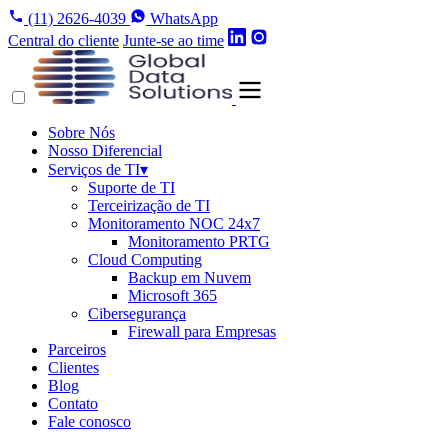
(11) 2626-4039
WhatsApp
Central do cliente
Junte-se ao time
Sobre Nós
Nosso Diferencial
Serviços de TI
▾
Suporte de TI
Terceirização de TI
Monitoramento NOC 24x7
Monitoramento PRTG
Cloud Computing
Backup em Nuvem
Microsoft 365
Cibersegurança
Firewall para Empresas
Parceiros
Clientes
Blog
Contato
Fale conosco