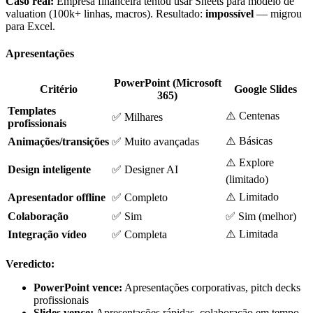
Caso real:
Empresa financeira tentou usar Sheets para modelo de
valuation (100k+ linhas, macros). Resultado:
impossível
— migrou
para Excel.
Apresentações
PowerPoint (Microsoft
Critério
Google Slides
365)
Templates
⚠️ Centenas
✅ Milhares
profissionais
⚠️ Básicas
Animações/transições
✅ Muito avançadas
⚠️ Explore
Design inteligente
✅ Designer AI
(limitado)
⚠️ Limitado
Apresentador offline
✅ Completo
Colaboração
✅ Sim
✅ Sim (melhor)
⚠️ Limitada
Integração vídeo
✅ Completa
Veredicto:
PowerPoint vence:
Apresentações corporativas, pitch decks
profissionais
Slides vence:
Apresentações rápidas, colaboração em tempo