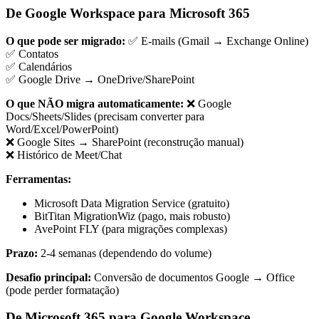
De Google Workspace para Microsoft 365
O que pode ser migrado:
✅ E-mails (Gmail → Exchange Online)
✅ Contatos
✅ Calendários
✅ Google Drive → OneDrive/SharePoint
O que NÃO migra automaticamente:
❌ Google
Docs/Sheets/Slides (precisam converter para
Word/Excel/PowerPoint)
❌ Google Sites → SharePoint (reconstrução manual)
❌ Histórico de Meet/Chat
Ferramentas:
Microsoft Data Migration Service (gratuito)
BitTitan MigrationWiz (pago, mais robusto)
AvePoint FLY (para migrações complexas)
Prazo:
2-4 semanas (dependendo do volume)
Desafio principal:
Conversão de documentos Google → Office
(pode perder formatação)
De Microsoft 365 para Google Workspace