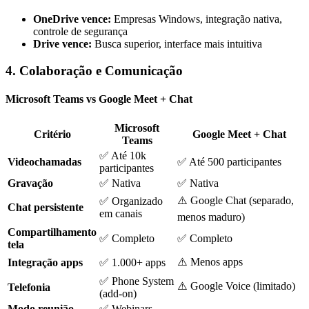
OneDrive vence:
Empresas Windows, integração nativa,
controle de segurança
Drive vence:
Busca superior, interface mais intuitiva
4. Colaboração e Comunicação
Microsoft Teams vs Google Meet + Chat
Microsoft
Critério
Google Meet + Chat
Teams
✅ Até 10k
Videochamadas
✅ Até 500 participantes
participantes
Gravação
✅ Nativa
✅ Nativa
⚠️ Google Chat (separado,
✅ Organizado
Chat persistente
em canais
menos maduro)
Compartilhamento
✅ Completo
✅ Completo
tela
⚠️ Menos apps
Integração apps
✅ 1.000+ apps
✅ Phone System
⚠️ Google Voice (limitado)
Telefonia
(add-on)
Modo reunião
✅ Webinars,