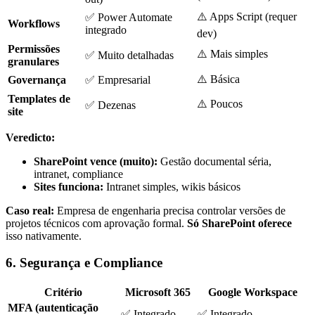
⚠️ Apps Script (requer
✅ Power Automate
Workflows
integrado
dev)
Permissões
⚠️ Mais simples
✅ Muito detalhadas
granulares
⚠️ Básica
Governança
✅ Empresarial
Templates de
⚠️ Poucos
✅ Dezenas
site
Veredicto:
SharePoint vence (muito):
Gestão documental séria,
intranet, compliance
Sites funciona:
Intranet simples, wikis básicos
Caso real:
Empresa de engenharia precisa controlar versões de
projetos técnicos com aprovação formal.
Só SharePoint oferece
isso nativamente.
6. Segurança e Compliance
Critério
Microsoft 365
Google Workspace
MFA (autenticação
✅ Integrado
✅ Integrado