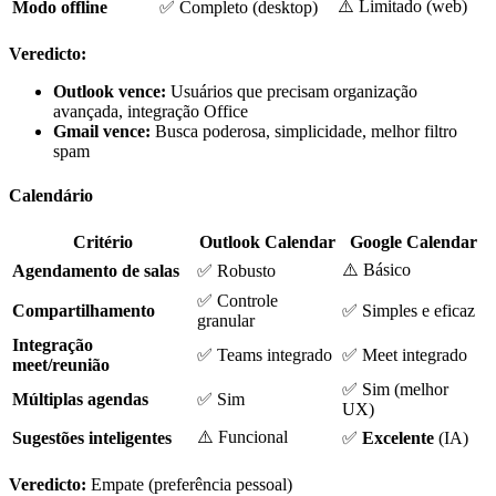
⚠️ Limitado (web)
Modo offline
✅ Completo (desktop)
Veredicto:
Outlook vence:
Usuários que precisam organização
avançada, integração Office
Gmail vence:
Busca poderosa, simplicidade, melhor filtro
spam
Calendário
Critério
Outlook Calendar
Google Calendar
⚠️ Básico
Agendamento de salas
✅ Robusto
✅ Controle
Compartilhamento
✅ Simples e eficaz
granular
Integração
✅ Teams integrado
✅ Meet integrado
meet/reunião
✅ Sim (melhor
Múltiplas agendas
✅ Sim
UX)
⚠️ Funcional
Sugestões inteligentes
✅
Excelente
(IA)
Veredicto:
Empate (preferência pessoal)