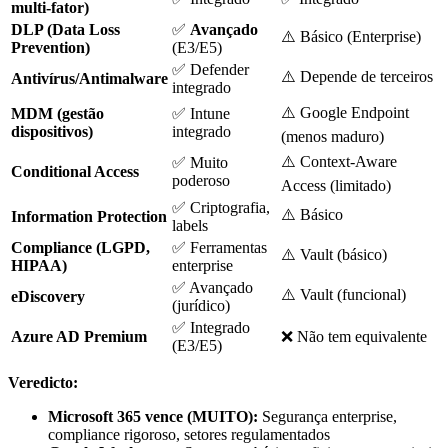
multi-fator)
DLP (Data Loss
✅
Avançado
⚠️ Básico (Enterprise)
Prevention)
(E3/E5)
✅ Defender
⚠️ Depende de terceiros
Antivírus/Antimalware
integrado
⚠️ Google Endpoint
MDM (gestão
✅ Intune
dispositivos)
integrado
(menos maduro)
⚠️ Context-Aware
✅ Muito
Conditional Access
poderoso
Access (limitado)
✅ Criptografia,
⚠️ Básico
Information Protection
labels
Compliance (LGPD,
✅ Ferramentas
⚠️ Vault (básico)
HIPAA)
enterprise
✅ Avançado
⚠️ Vault (funcional)
eDiscovery
(jurídico)
✅ Integrado
Azure AD Premium
❌ Não tem equivalente
(E3/E5)
Veredicto:
Microsoft 365 vence (MUITO):
Segurança enterprise,
compliance rigoroso, setores regulamentados