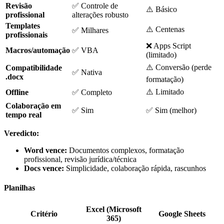
Revisão
✅ Controle de
⚠️ Básico
profissional
alterações robusto
Templates
⚠️ Centenas
✅ Milhares
profissionais
❌ Apps Script
Macros/automação
✅ VBA
(limitado)
⚠️ Conversão (perde
Compatibilidade
✅ Nativa
.docx
formatação)
⚠️ Limitado
Offline
✅ Completo
Colaboração em
✅ Sim
✅ Sim (melhor)
tempo real
Veredicto:
Word vence:
Documentos complexos, formatação
profissional, revisão jurídica/técnica
Docs vence:
Simplicidade, colaboração rápida, rascunhos
Planilhas
Excel (Microsoft
Critério
Google Sheets
365)