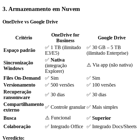
3. Armazenamento em Nuvem
OneDrive vs Google Drive
OneDrive for
Critério
Google Drive
Business
✅ 1 TB (ilimitado
✅ 30 GB – 5 TB
Espaço padrão
E3/E5)
(ilimitado Enterprise)
✅
Nativa
Sincronização
⚠️ Via app (não nativa)
(integração
Windows
Explorer)
Files On-Demand
✅ Sim
✅ Sim
Versionamento
✅ 500 versões
✅ 100 versões
Recuperação
✅ 30 dias
✅ 30 dias
ransomware
Compartilhamento
✅ Controle granular
✅ Mais simples
externo
⚠️ Funcional
Busca
✅
Superior
Colaboração
✅ Integrado Office
✅ Integrado Docs/Sheets
Veredicto: