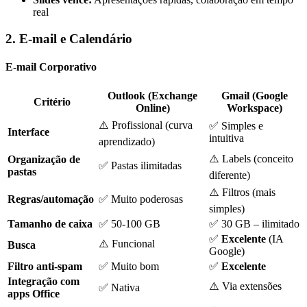
real
2. E-mail e Calendário
E-mail Corporativo
Outlook (Exchange
Gmail (Google
Critério
Online)
Workspace)
⚠️ Profissional (curva
✅ Simples e
Interface
intuitiva
aprendizado)
⚠️ Labels (conceito
Organização de
✅ Pastas ilimitadas
pastas
diferente)
⚠️ Filtros (mais
Regras/automação
✅ Muito poderosas
simples)
Tamanho de caixa
✅ 50-100 GB
✅ 30 GB – ilimitado
✅
Excelente
(IA
⚠️ Funcional
Busca
Google)
Filtro anti-spam
✅ Muito bom
✅
Excelente
Integração com
⚠️ Via extensões
✅ Nativa
apps Office