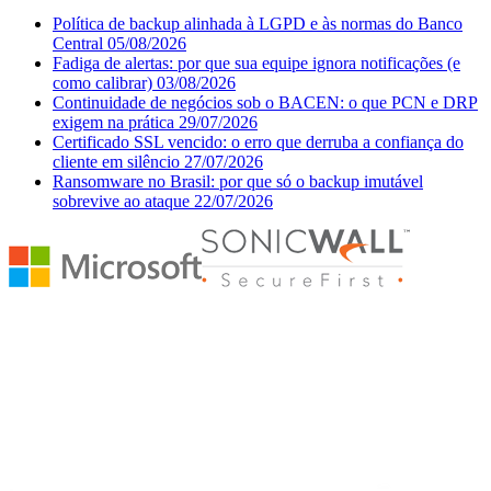
Política de backup alinhada à LGPD e às normas do Banco
Central
05/08/2026
Fadiga de alertas: por que sua equipe ignora notificações (e
como calibrar)
03/08/2026
Continuidade de negócios sob o BACEN: o que PCN e DRP
exigem na prática
29/07/2026
Certificado SSL vencido: o erro que derruba a confiança do
cliente em silêncio
27/07/2026
Ransomware no Brasil: por que só o backup imutável
sobrevive ao ataque
22/07/2026