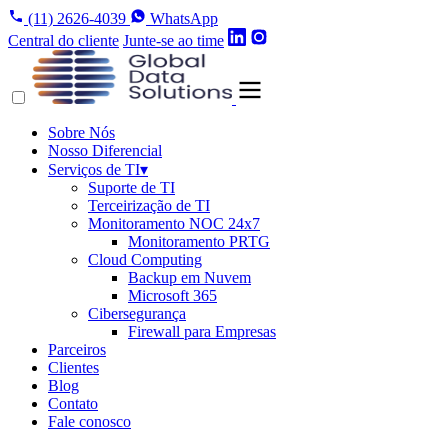
(11) 2626-4039
WhatsApp
Central do cliente
Junte-se ao time
Sobre Nós
Nosso Diferencial
Serviços de TI
▾
Suporte de TI
Terceirização de TI
Monitoramento NOC 24x7
Monitoramento PRTG
Cloud Computing
Backup em Nuvem
Microsoft 365
Cibersegurança
Firewall para Empresas
Parceiros
Clientes
Blog
Contato
Fale conosco