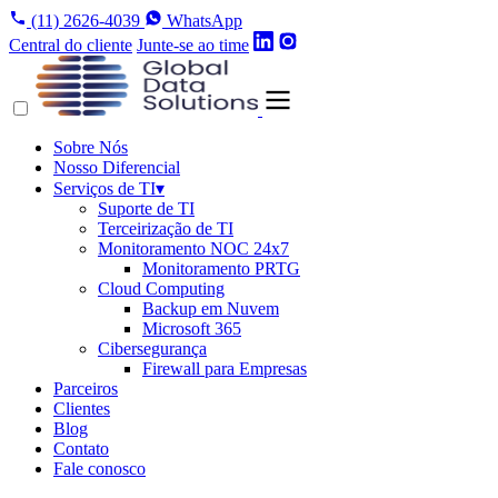
(11) 2626-4039
WhatsApp
Central do cliente
Junte-se ao time
Sobre Nós
Nosso Diferencial
Serviços de TI
▾
Suporte de TI
Terceirização de TI
Monitoramento NOC 24x7
Monitoramento PRTG
Cloud Computing
Backup em Nuvem
Microsoft 365
Cibersegurança
Firewall para Empresas
Parceiros
Clientes
Blog
Contato
Fale conosco