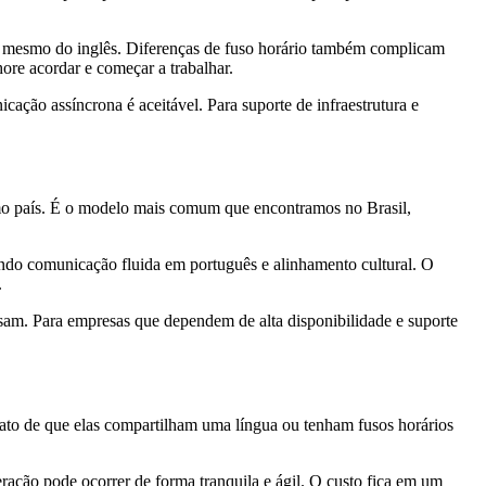
ou mesmo do inglês. Diferenças de fuso horário também complicam
ore acordar e começar a trabalhar.
ção assíncrona é aceitável. Para suporte de infraestrutura e
mo país. É o modelo mais comum que encontramos no Brasil,
ntendo comunicação fluida em português e alinhamento cultural. O
.
sam. Para empresas que dependem de alta disponibilidade e suporte
fato de que elas compartilham uma língua ou tenham fusos horários
ração pode ocorrer de forma tranquila e ágil. O custo fica em um