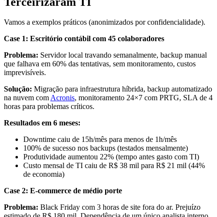
Terceirizaram TI
Vamos a exemplos práticos (anonimizados por confidencialidade).
Case 1: Escritório contábil com 45 colaboradores
Problema:
Servidor local travando semanalmente, backup manual
que falhava em 60% das tentativas, sem monitoramento, custos
imprevisíveis.
Solução:
Migração para infraestrutura híbrida, backup automatizado
na nuvem com
Acronis
, monitoramento 24×7 com PRTG, SLA de 4
horas para problemas críticos.
Resultados em 6 meses:
Downtime caiu de 15h/mês para menos de 1h/mês
100% de sucesso nos backups (testados mensalmente)
Produtividade aumentou 22% (tempo antes gasto com TI)
Custo mensal de TI caiu de R$ 38 mil para R$ 21 mil (44%
de economia)
Case 2: E-commerce de médio porte
Problema:
Black Friday com 3 horas de site fora do ar. Prejuízo
estimado de R$ 180 mil. Dependência de um único analista interno.