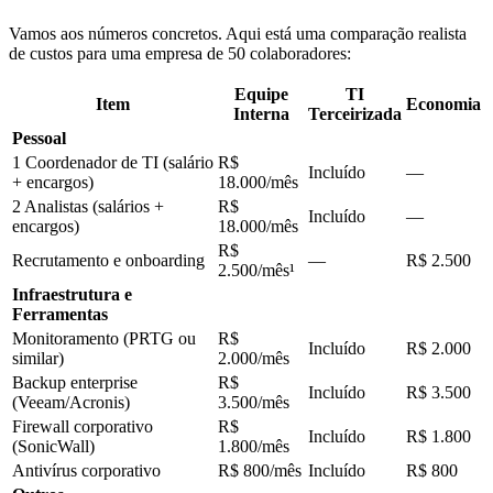
Vamos aos números concretos. Aqui está uma comparação realista
de custos para uma empresa de 50 colaboradores:
Equipe
TI
Item
Economia
Interna
Terceirizada
Pessoal
1 Coordenador de TI (salário
R$
Incluído
—
+ encargos)
18.000/mês
2 Analistas (salários +
R$
Incluído
—
encargos)
18.000/mês
R$
Recrutamento e onboarding
—
R$ 2.500
2.500/mês¹
Infraestrutura e
Ferramentas
Monitoramento (PRTG ou
R$
Incluído
R$ 2.000
similar)
2.000/mês
Backup enterprise
R$
Incluído
R$ 3.500
(Veeam/Acronis)
3.500/mês
Firewall corporativo
R$
Incluído
R$ 1.800
(SonicWall)
1.800/mês
Antivírus corporativo
R$ 800/mês
Incluído
R$ 800