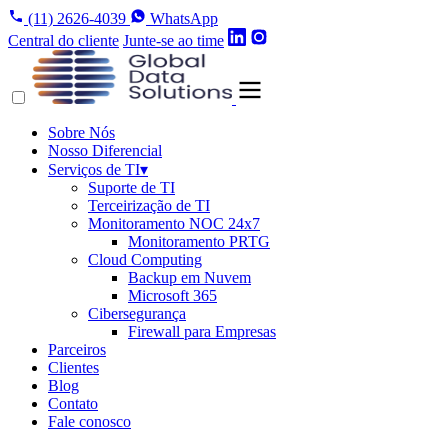
(11) 2626-4039
WhatsApp
Central do cliente
Junte-se ao time
Sobre Nós
Nosso Diferencial
Serviços de TI
▾
Suporte de TI
Terceirização de TI
Monitoramento NOC 24x7
Monitoramento PRTG
Cloud Computing
Backup em Nuvem
Microsoft 365
Cibersegurança
Firewall para Empresas
Parceiros
Clientes
Blog
Contato
Fale conosco