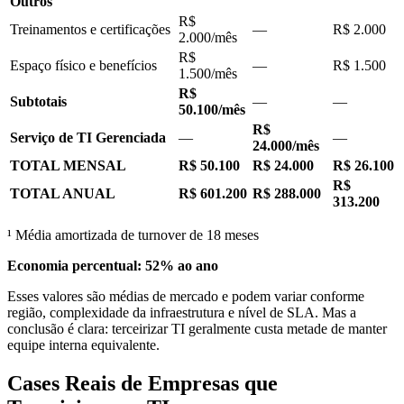
Outros
R$
Treinamentos e certificações
—
R$ 2.000
2.000/mês
R$
Espaço físico e benefícios
—
R$ 1.500
1.500/mês
R$
Subtotais
—
—
50.100/mês
R$
Serviço de TI Gerenciada
—
—
24.000/mês
TOTAL MENSAL
R$ 50.100
R$ 24.000
R$ 26.100
R$
TOTAL ANUAL
R$ 601.200
R$ 288.000
313.200
¹ Média amortizada de turnover de 18 meses
Economia percentual: 52% ao ano
Esses valores são médias de mercado e podem variar conforme
região, complexidade da infraestrutura e nível de SLA. Mas a
conclusão é clara: terceirizar TI geralmente custa metade de manter
equipe interna equivalente.
Cases Reais de Empresas que