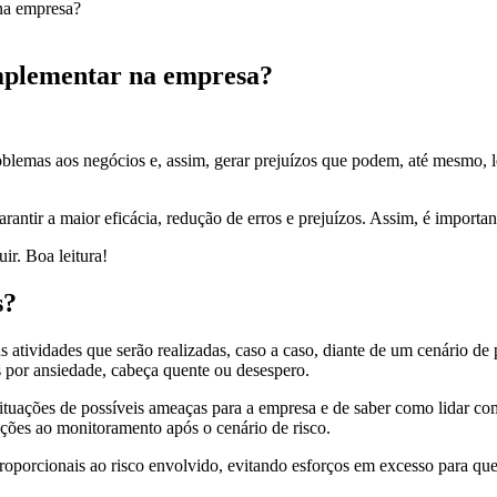
na empresa?
implementar na empresa?
lemas aos negócios e, assim, gerar prejuízos que podem, até mesmo, le
antir a maior eficácia, redução de erros e prejuízos. Assim, é import
ir. Boa leitura!
s?
as atividades que serão realizadas, caso a caso, diante de um cenário d
 por ansiedade, cabeça quente ou desespero.
ituações de possíveis ameaças para a empresa e de saber como lidar com 
ações ao monitoramento após o cenário de risco.
roporcionais ao risco envolvido, evitando esforços em excesso para ques