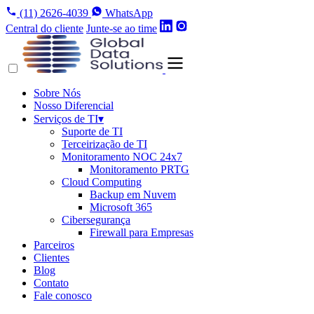
(11) 2626-4039
WhatsApp
Central do cliente
Junte-se ao time
Sobre Nós
Nosso Diferencial
Serviços de TI
▾
Suporte de TI
Terceirização de TI
Monitoramento NOC 24x7
Monitoramento PRTG
Cloud Computing
Backup em Nuvem
Microsoft 365
Cibersegurança
Firewall para Empresas
Parceiros
Clientes
Blog
Contato
Fale conosco