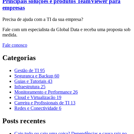
Principais soluções e produtos TeamViewer para
empresas
Precisa de ajuda com a TI da sua empresa?
Fale com um especialista da Global Data e receba uma proposta sob
medida.
Fale conosco
Categorias
Gestão de TI
95
Segurança e Backup
60
Guias e Tutoriais
43
Infraestrutura
25
Monitoramento e Performance
26
Cloud e Virtualização
19
Carreira e Profissionais de TI
13
Redes e Conectividade
6
Posts recentes
Caiu tudo ou caiu uma coisa? Dependências e causa raiz no