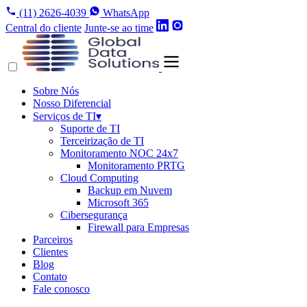
(11) 2626-4039
WhatsApp
Central do cliente
Junte-se ao time
Sobre Nós
Nosso Diferencial
Serviços de TI
▾
Suporte de TI
Terceirização de TI
Monitoramento NOC 24x7
Monitoramento PRTG
Cloud Computing
Backup em Nuvem
Microsoft 365
Cibersegurança
Firewall para Empresas
Parceiros
Clientes
Blog
Contato
Fale conosco