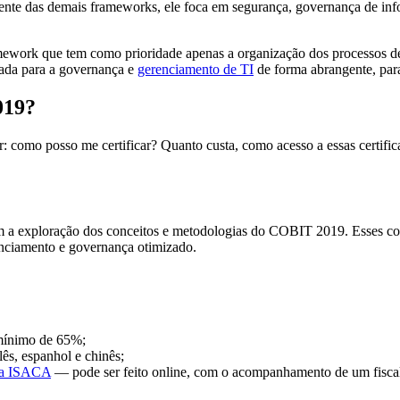
mente das demais frameworks, ele foca em segurança, governança de in
work que tem como prioridade apenas a organização dos processos de n
tada para a governança e
gerenciamento de TI
de forma abrangente, par
019?
como posso me certificar? Quanto custa, como acesso a essas certific
om a exploração dos conceitos e metodologias do COBIT 2019. Esses con
nciamento e governança otimizado.
 mínimo de 65%;
ês, espanhol e chinês;
 da ISACA
— pode ser feito online, com o acompanhamento de um fiscal 