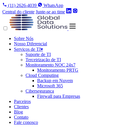
(11) 2626-4039
WhatsApp
Central do cliente
Junte-se ao time
Sobre Nós
Nosso Diferencial
Serviços de TI
▾
Suporte de TI
Terceirização de TI
Monitoramento NOC 24x7
Monitoramento PRTG
Cloud Computing
Backup em Nuvem
Microsoft 365
Cibersegurança
Firewall para Empresas
Parceiros
Clientes
Blog
Contato
Fale conosco