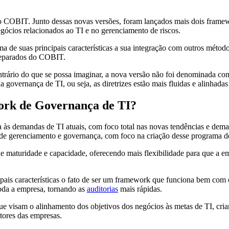
o COBIT. Junto dessas novas versões, foram lançados mais dois framew
gócios relacionados ao TI e no gerenciamento de riscos.
e suas principais características a sua integração com outros métod
 separados do COBIT.
ontrário do que se possa imaginar, a nova versão não foi denominada
 governança de TI, ou seja, as diretrizes estão mais fluidas e alinhad
ork de Governança de TI?
às demandas de TI atuais, com foco total nas novas tendências e dem
 de gerenciamento e governança, com foco na criação desse programa d
 maturidade e capacidade, oferecendo mais flexibilidade para que a em
ais características o fato de ser um framework que funciona bem c
oda a empresa, tornando as
auditorias
mais rápidas.
 visam o alinhamento dos objetivos dos negócios às metas de TI, cria
etores das empresas.