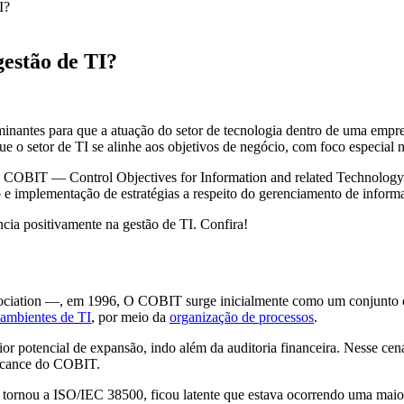
I?
gestão de TI?
inantes para que a atuação do setor de tecnologia dentro de uma empre
e o setor de TI se alinhe aos objetivos de negócio, com foco especial 
o COBIT — Control Objectives for Information and related Technology
 e implementação de estratégias a respeito do gerenciamento de inform
ia positivamente na gestão de TI. Confira!
iation —, em 1996, O COBIT surge inicialmente como um conjunto de 
ambientes de TI
, por meio da
organização de processos
.
potencial de expansão, indo além da auditoria financeira. Nesse cená
alcance do COBIT.
rnou a ISO/IEC 38500, ficou latente que estava ocorrendo uma maior