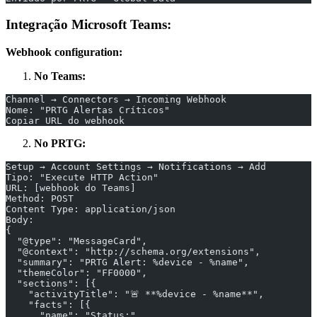
Integração Microsoft Teams:
Webhook configuration:
No Teams:
Channel → Connectors → Incoming Webhook
Nome: "PRTG Alertas Críticos"
Copiar URL do webhook
No PRTG:
Setup → Account Settings → Notifications → Add
Tipo: "Execute HTTP Action"
URL: [webhook do Teams]
Method: POST
Content Type: application/json
Body:
{
  "@type": "MessageCard",
  "@context": "http://schema.org/extensions",
  "summary": "PRTG Alert: %device - %name",
  "themeColor": "FF0000",
  "sections": [{
    "activityTitle": "🚨 **%device - %name**",
    "facts": [{
      "name": "Status:",