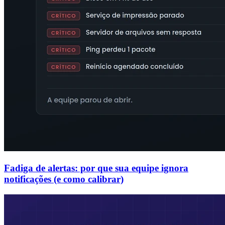
Fadiga de alertas: por que sua equipe ignora
notificações (e como calibrar)