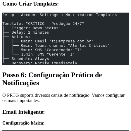
Como Criar Templates:
Setup → Account Settings → Notification Templates
Template: "CRÍTICO - Produção 24/7"
├── Trigger: Down status
├── Delay: 2 minutes
├── Actions:
│   ├── 0min: Email "ti@empresa.com.br"
│   ├── 0min: Teams channel "Alertas Críticos"
│   ├── 5min: SMS "Coordenador TI"
│   └── 15min: SMS "Gerente TI"
├── Schedule: Always
└── Recovery: Notify immediately
Passo 6: Configuração Prática de
Notificações
O PRTG suporta diversos canais de notificação. Vamos configurar
os mais importantes.
Email Inteligente:
Configuração básica: