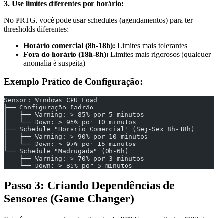
3. Use limites diferentes por horário:
No PRTG, você pode usar schedules (agendamentos) para ter
thresholds diferentes:
Horário comercial (8h-18h):
Limites mais tolerantes
Fora do horário (18h-8h):
Limites mais rigorosos (qualquer
anomalia é suspeita)
Exemplo Prático de Configuração:
Sensor: Windows CPU Load
├── Configuração Padrão
│   ├── Warning: > 85% por 5 minutos
│   └── Down: > 95% por 10 minutos
├── Schedule "Horário Comercial" (Seg-Sex 8h-18h)
│   ├── Warning: > 90% por 10 minutos
│   └── Down: > 97% por 15 minutos
└── Schedule "Madrugada" (0h-6h)
    ├── Warning: > 70% por 3 minutos
    └── Down: > 85% por 5 minutos
Passo 3: Criando Dependências de
Sensores (Game Changer)