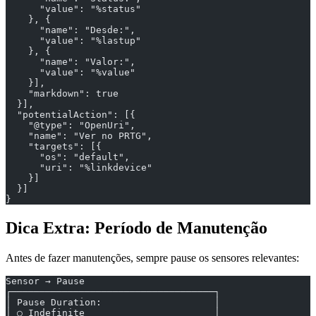
      "value": "%status"
    }, {
      "name": "Desde:",
      "value": "%lastup"
    }, {
      "name": "Valor:",
      "value": "%value"
    }],
    "markdown": true
  }],
  "potentialAction": [{
    "@type": "OpenUri",
    "name": "Ver no PRTG",
    "targets": [{
      "os": "default",
      "uri": "%linkdevice"
    }]
  }]
}
Dica Extra: Período de Manutenção
Antes de fazer manutenções, sempre pause os sensores relevantes:
Sensor → Pause
┌────────────────────────────────────┐
│ Pause Duration:                    │
│ ○ Indefinite                       │