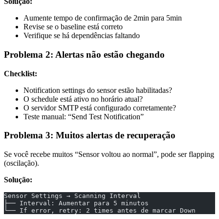
Solução:
Aumente tempo de confirmação de 2min para 5min
Revise se o baseline está correto
Verifique se há dependências faltando
Problema 2: Alertas não estão chegando
Checklist:
Notification settings do sensor estão habilitadas?
O schedule está ativo no horário atual?
O servidor SMTP está configurado corretamente?
Teste manual: “Send Test Notification”
Problema 3: Muitos alertas de recuperação
Se você recebe muitos “Sensor voltou ao normal”, pode ser flapping
(oscilação).
Solução:
Sensor Settings → Scanning Interval
├── Interval: Aumentar para 5 minutos
└── If error, retry: 2 times antes de marcar Down