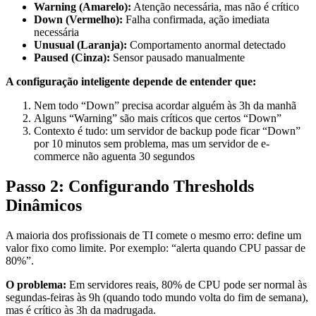
Warning (Amarelo):
Atenção necessária, mas não é crítico
Down (Vermelho):
Falha confirmada, ação imediata
necessária
Unusual (Laranja):
Comportamento anormal detectado
Paused (Cinza):
Sensor pausado manualmente
A configuração inteligente depende de entender que:
Nem todo “Down” precisa acordar alguém às 3h da manhã
Alguns “Warning” são mais críticos que certos “Down”
Contexto é tudo: um servidor de backup pode ficar “Down”
por 10 minutos sem problema, mas um servidor de e-
commerce não aguenta 30 segundos
Passo 2: Configurando Thresholds
Dinâmicos
A maioria dos profissionais de TI comete o mesmo erro: define um
valor fixo como limite. Por exemplo: “alerta quando CPU passar de
80%”.
O problema:
Em servidores reais, 80% de CPU pode ser normal às
segundas-feiras às 9h (quando todo mundo volta do fim de semana),
mas é crítico às 3h da madrugada.