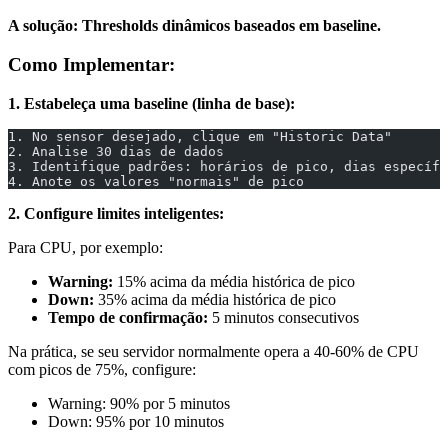
A solução: Thresholds dinâmicos baseados em baseline.
Como Implementar:
1. Estabeleça uma baseline (linha de base):
1. No sensor desejado, clique em "Historic Data"
2. Analise 30 dias de dados
3. Identifique padrões: horários de pico, dias específi
4. Anote os valores "normais" de pico
2. Configure limites inteligentes:
Para CPU, por exemplo:
Warning:
15% acima da média histórica de pico
Down:
35% acima da média histórica de pico
Tempo de confirmação:
5 minutos consecutivos
Na prática, se seu servidor normalmente opera a 40-60% de CPU
com picos de 75%, configure:
Warning: 90% por 5 minutos
Down: 95% por 10 minutos