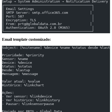
Setup → System Administration → Notification Delivery
┌────────────────────────────────────────────┐
│ Email Settings                             │
│ SMTP Server: smtp.office365.com           │
│ Port: 587                                  │
│ Encryption: TLS                            │
│ From: prtg@globaldata.com.br              │
│ Authentication: OAuth 2.0 (M365)           │
└────────────────────────────────────────────┘
Email template customizado:
Subject: [%sitename] %device %name %status desde %lastu
Prioridade: %priority
Sensor: %name
Device: %device
Status: %status
Desde: %lastup
Mensagem: %message
Valor atual: %value
Histórico: %linkchart
Ações:
- Ver sensor: %linkdevice
- Ver histórico: %linkhistory
- Pausar: %linksensorpause
Enviado por PRTG - Global Data