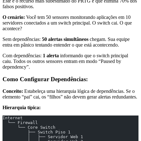
Este é o recurso mais subestimado do PRTG e que elimina 70% dos
falsos positivos.
O cenário:
Você tem 50 sensores monitorando aplicações em 10
servidores conectados a um switch principal. O switch cai. O que
acontece?
Sem dependências:
50 alertas simultâneos
chegam. Sua equipe
entra em pânico tentando entender o que está acontecendo.
Com dependências:
1 alerta
informando que o switch principal
caiu. Todos os outros sensores entram em modo “Paused by
dependency”.
Como Configurar Dependências:
Conceito:
Estabeleça uma hierarquia lógica de dependências. Se o
elemento “pai” cai, os “filhos” não devem gerar alertas redundantes.
Hierarquia típica:
Internet
  └── Firewall
      └── Core Switch
          ├── Switch Piso 1
          │   ├── Servidor Web 1