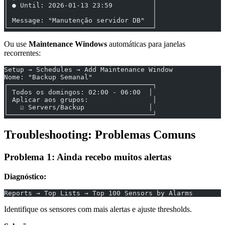
│ ● Until: 2026-01-13 23:59          │
│                                    │
│ Message: "Manutenção servidor DB"  │
└────────────────────────────────────┘
Ou use
Maintenance Windows
automáticas para janelas
recorrentes:
Setup → Schedules → Add Maintenance Window
Nome: "Backup Semanal"
┌────────────────────────────────────┐
│ Todos os domingos: 02:00 - 06:00  │
│ Aplicar aos grupos:                │
│   ☑ Servers/Backup                │
└────────────────────────────────────┘
Troubleshooting: Problemas Comuns
Problema 1: Ainda recebo muitos alertas
Diagnóstico:
Reports → Top Lists → Top 100 Sensors by Alarms
Identifique os sensores com mais alertas e ajuste thresholds.