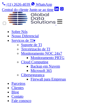
(11) 2626-4039
WhatsApp
Central do cliente
Junte-se ao time
Sobre Nós
Nosso Diferencial
Serviços de TI
▾
Suporte de TI
Terceirização de TI
Monitoramento NOC 24x7
Monitoramento PRTG
Cloud Computing
Backup em Nuvem
Microsoft 365
Cibersegurança
Firewall para Empresas
Parceiros
Clientes
Blog
Contato
Fale conosco