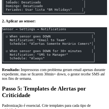
│ Sábado: Desativado                      │
│ Domingo: Desativado                     │
│ Feriados: Usar lista "BR Holidays"     │
└─────────────────────────────────────────┘
2. Aplicar ao sensor:
Sensor → Settings → Notifications
┌──────────────────────────────────────────────┐
│ ☑ When sensor goes DOWN                     │
│   Notification: "Email to Team"              │
│   Schedule: "Alertas Somente Horário Comerc"│
│                                              │
│ ☑ When sensor goes DOWN for 30+ minutes     │
│   Notification: "SMS to Manager"             │
│   Schedule: "Always"                         │
└──────────────────────────────────────────────┘
Resultado:
Impressoras com problema geram email apenas durante
expediente, mas se ficarem 30min+ down, o gestor recebe SMS até
nos fins de semana.
Passo 5: Templates de Alertas por
Criticidade
Padronização é essencial. Crie templates para cada tipo de