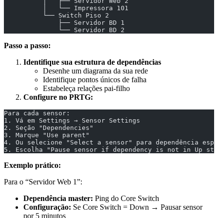
          │   ├── Servidor Web 2
          │   └── Impressora 101
          └── Switch Piso 2
              ├── Servidor BD 1
              └── Servidor BD 2
Passo a passo:
Identifique sua estrutura de dependências
Desenhe um diagrama da sua rede
Identifique pontos únicos de falha
Estabeleça relações pai-filho
Configure no PRTG:
Para cada sensor:
1. Vá em Settings → Sensor Settings
2. Seção "Dependencies"
3. Marque "Use parent"
4. Ou selecione "Select a sensor" para dependência espe
5. Escolha "Pause sensor if dependency is not in Up sta
Exemplo prático:
Para o “Servidor Web 1”:
Dependência master:
Ping do Core Switch
Configuração:
Se Core Switch = Down → Pausar sensor
por 5 minutos