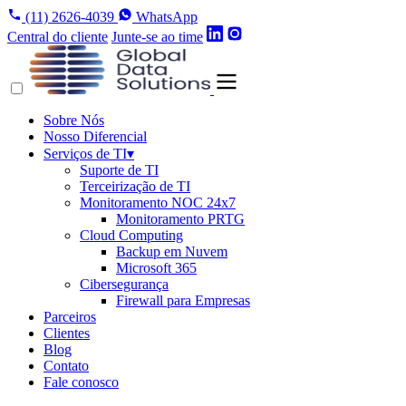
(11) 2626-4039
WhatsApp
Central do cliente
Junte-se ao time
Sobre Nós
Nosso Diferencial
Serviços de TI
▾
Suporte de TI
Terceirização de TI
Monitoramento NOC 24x7
Monitoramento PRTG
Cloud Computing
Backup em Nuvem
Microsoft 365
Cibersegurança
Firewall para Empresas
Parceiros
Clientes
Blog
Contato
Fale conosco