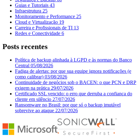
Guias e Tutoriais
43
Infraestrutura
25
Monitoramento e Performance
25
Cloud e Virtualização
19
Carreira e Profissionais de TI
13
Redes e Conectividade
6
Posts recentes
Política de backup alinhada à LGPD e às normas do Banco
Central
05/08/2026
Fadiga de alertas: por que sua equipe ignora notificações (e
como calibrar)
03/08/2026
Continuidade de negócios sob o BACEN: o que PCN e DRP
exigem na prática
29/07/2026
Certificado SSL vencido: o erro que derruba a confiança do
cliente em silêncio
27/07/2026
Ransomware no Brasil: por que só o backup imutável
sobrevive ao ataque
22/07/2026