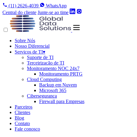
(11) 2626-4039
WhatsApp
Central do cliente
Junte-se ao time
Sobre Nós
Nosso Diferencial
Serviços de TI
▾
Suporte de TI
Terceirização de TI
Monitoramento NOC 24x7
Monitoramento PRTG
Cloud Computing
Backup em Nuvem
Microsoft 365
Cibersegurança
Firewall para Empresas
Parceiros
Clientes
Blog
Contato
Fale conosco