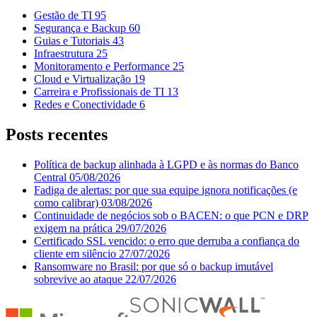
Gestão de TI
95
Segurança e Backup
60
Guias e Tutoriais
43
Infraestrutura
25
Monitoramento e Performance
25
Cloud e Virtualização
19
Carreira e Profissionais de TI
13
Redes e Conectividade
6
Posts recentes
Política de backup alinhada à LGPD e às normas do Banco
Central
05/08/2026
Fadiga de alertas: por que sua equipe ignora notificações (e
como calibrar)
03/08/2026
Continuidade de negócios sob o BACEN: o que PCN e DRP
exigem na prática
29/07/2026
Certificado SSL vencido: o erro que derruba a confiança do
cliente em silêncio
27/07/2026
Ransomware no Brasil: por que só o backup imutável
sobrevive ao ataque
22/07/2026