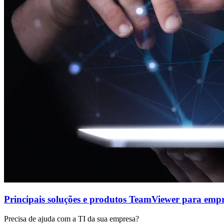
Principais soluções e produtos TeamViewer para emp
Precisa de ajuda com a TI da sua empresa?