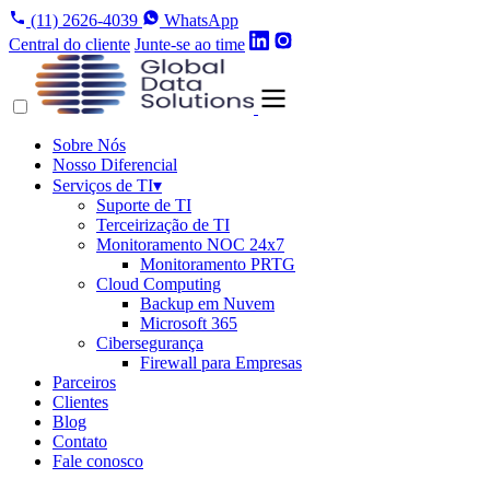
(11) 2626-4039
WhatsApp
Central do cliente
Junte-se ao time
Sobre Nós
Nosso Diferencial
Serviços de TI
▾
Suporte de TI
Terceirização de TI
Monitoramento NOC 24x7
Monitoramento PRTG
Cloud Computing
Backup em Nuvem
Microsoft 365
Cibersegurança
Firewall para Empresas
Parceiros
Clientes
Blog
Contato
Fale conosco