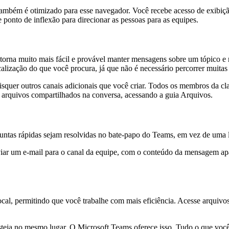
ambém é otimizado para esse navegador. Você recebe acesso de exibiçã
 ponto de inflexão para direcionar as pessoas para as equipes.
 torna muito mais fácil e provável manter mensagens sobre um tópico e
alização do que você procura, já que não é necessário percorrer muitas
quer outros canais adicionais que você criar. Todos os membros da cla
 arquivos compartilhados na conversa, acessando a guia Arquivos.
untas rápidas sejam resolvidas no bate-papo do Teams, em vez de uma 
iar um e-mail para o canal da equipe, com o conteúdo da mensagem a
cal, permitindo que você trabalhe com mais eficiência. Acesse arquiv
teja no mesmo lugar. O Microsoft Teams oferece isso. Tudo o que você 