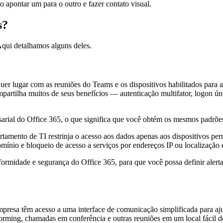
o apontar um para o outro e fazer contato visual.
s?
Aqui detalhamos alguns deles.
lquer lugar com as reuniões do Teams e os dispositivos habilitados pa
artilha muitos de seus benefícios — autenticação multifator, logon úni
ial do Office 365, o que significa que você obtém os mesmos padrões
mento de TI restrinja o acesso aos dados apenas aos dispositivos permi
omínio e bloqueio de acesso a serviços por endereços IP ou localização 
formidade e segurança do Office 365, para que você possa definir alertas
mpresa têm acesso a uma interface de comunicação simplificada para aj
orming, chamadas em conferência e outras reuniões em um local fácil de