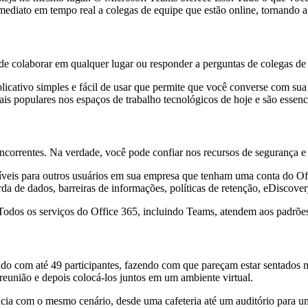
diato em tempo real a colegas de equipe que estão online, tornando a c
colaborar em qualquer lugar ou responder a perguntas de colegas de e
icativo simples e fácil de usar que permite que você converse com su
is populares nos espaços de trabalho tecnológicos de hoje e são essenc
ncorrentes. Na verdade, você pode confiar nos recursos de segurança 
níveis para outros usuários em sua empresa que tenham uma conta do O
a de dados, barreiras de informações, políticas de retenção, eDiscove
 Todos os serviços do Office 365, incluindo Teams, atendem aos padrõe
 com até 49 participantes, fazendo com que pareçam estar sentados na
 reunião e depois colocá-los juntos em um ambiente virtual.
cia com o mesmo cenário, desde uma cafeteria até um auditório para u