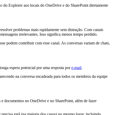
o do Explorer aos locais do OneDrive e do SharePoint diretamente
 resolver problemas mais rapidamente sem distração. Com canais
 mensagens irrelevantes. Isso significa menos tempo perdido.
sse podem contribuir com esse canal. As conversas variam de chats,
longa espera potencial por uma resposta por
e-mail
.
parecendo na conversa encadeada para todos os membros da equipe
os e documentos no OneDrive e no SharePoint, além de fazer
precisa está (na maioria dos casos) no mesmo lugar, incluindo