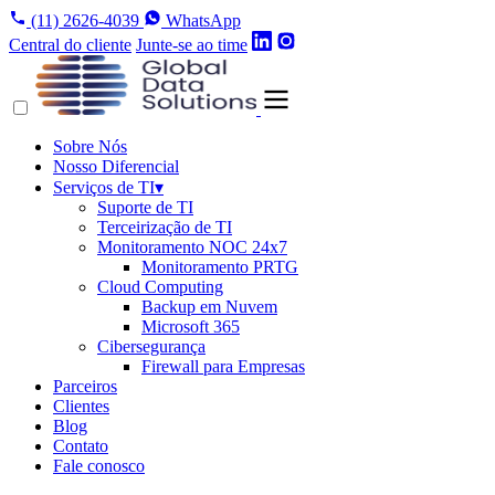
(11) 2626-4039
WhatsApp
Central do cliente
Junte-se ao time
Sobre Nós
Nosso Diferencial
Serviços de TI
▾
Suporte de TI
Terceirização de TI
Monitoramento NOC 24x7
Monitoramento PRTG
Cloud Computing
Backup em Nuvem
Microsoft 365
Cibersegurança
Firewall para Empresas
Parceiros
Clientes
Blog
Contato
Fale conosco