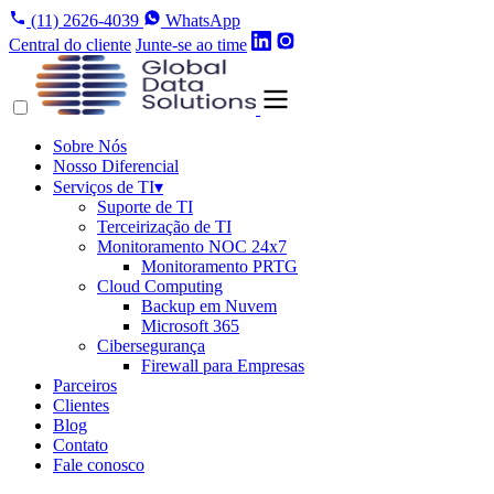
(11) 2626-4039
WhatsApp
Central do cliente
Junte-se ao time
Sobre Nós
Nosso Diferencial
Serviços de TI
▾
Suporte de TI
Terceirização de TI
Monitoramento NOC 24x7
Monitoramento PRTG
Cloud Computing
Backup em Nuvem
Microsoft 365
Cibersegurança
Firewall para Empresas
Parceiros
Clientes
Blog
Contato
Fale conosco