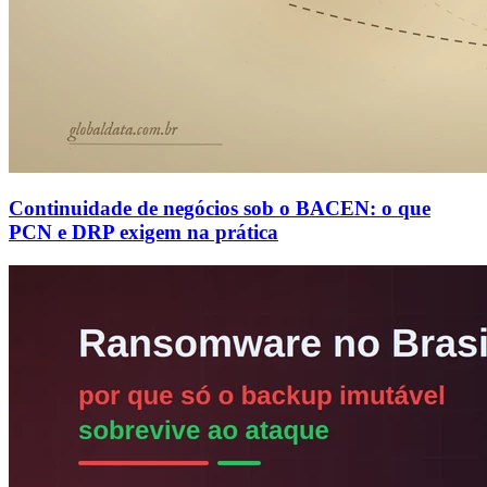
Continuidade de negócios sob o BACEN: o que
PCN e DRP exigem na prática