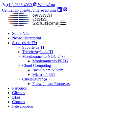
(11) 2626-4039
WhatsApp
Central do cliente
Junte-se ao time
Sobre Nós
Nosso Diferencial
Serviços de TI
▾
Suporte de TI
Terceirização de TI
Monitoramento NOC 24x7
Monitoramento PRTG
Cloud Computing
Backup em Nuvem
Microsoft 365
Cibersegurança
Firewall para Empresas
Parceiros
Clientes
Blog
Contato
Fale conosco