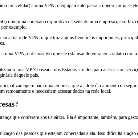
mo um celular) a uma VPN, o equipamento passa a operar como se ele e
 (como uma conexão corporativa na sede de uma empresa), isso faz co
, por exemplo.
no local da rede VPN, o que traz alguns benefícios importantes, princip
es.
a uma VPN, o dispositivo que ele está usando entra em contato com o
utilizando uma VPN baseada nos Estados Unidos para acessar um serviço
inária daquele país.
 principal vantagem para uma empresa que a adote é o aumento da segur
lhem remotamente e necessitem acessar dados na rede local.
resas?
ança que conferem aos usuários. Ela é importante, também, para gestor
lização das pessoas que estejam conectadas a ela. Isso dificulta a ação