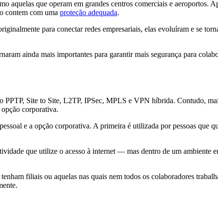
omo aquelas que operam em grandes centros comerciais e aeroportos. Ape
 não contem com uma
proteção adequada
.
ginalmente para conectar redes empresariais, elas evoluíram e se torna
ornaram ainda mais importantes para garantir mais segurança para colab
 PPTP, Site to Site, L2TP, IPSec, MPLS e VPN híbrida. Contudo, mais 
 opção corporativa.
ssoal e a opção corporativa. A primeira é utilizada por pessoas que 
tividade que utilize o acesso à internet — mas dentro de um ambiente e
enham filiais ou aquelas nas quais nem todos os colaboradores trabal
mente.