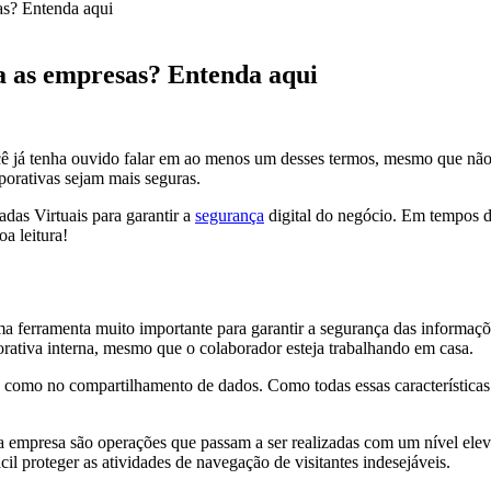
as? Entenda aqui
a as empresas? Entenda aqui
cê já tenha ouvido falar em ao menos um desses termos, mesmo que não 
porativas sejam mais seguras.
das Virtuais para garantir a
segurança
digital do negócio. Em tempos d
a leitura!
a ferramenta muito importante para garantir a segurança das informaçõe
rativa interna, mesmo que o colaborador esteja trabalhando em casa.
 como no compartilhamento de dados. Como todas essas características 
 empresa são operações que passam a ser realizadas com um nível ele
il proteger as atividades de navegação de visitantes indesejáveis.