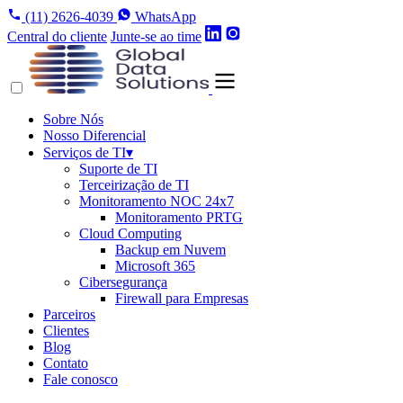
(11) 2626-4039
WhatsApp
Central do cliente
Junte-se ao time
Sobre Nós
Nosso Diferencial
Serviços de TI
▾
Suporte de TI
Terceirização de TI
Monitoramento NOC 24x7
Monitoramento PRTG
Cloud Computing
Backup em Nuvem
Microsoft 365
Cibersegurança
Firewall para Empresas
Parceiros
Clientes
Blog
Contato
Fale conosco