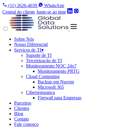
(11) 2626-4039
WhatsApp
Central do cliente
Junte-se ao time
Sobre Nós
Nosso Diferencial
Serviços de TI
▾
Suporte de TI
Terceirização de TI
Monitoramento NOC 24x7
Monitoramento PRTG
Cloud Computing
Backup em Nuvem
Microsoft 365
Cibersegurança
Firewall para Empresas
Parceiros
Clientes
Blog
Contato
Fale conosco