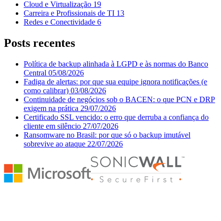
Cloud e Virtualização
19
Carreira e Profissionais de TI
13
Redes e Conectividade
6
Posts recentes
Política de backup alinhada à LGPD e às normas do Banco
Central
05/08/2026
Fadiga de alertas: por que sua equipe ignora notificações (e
como calibrar)
03/08/2026
Continuidade de negócios sob o BACEN: o que PCN e DRP
exigem na prática
29/07/2026
Certificado SSL vencido: o erro que derruba a confiança do
cliente em silêncio
27/07/2026
Ransomware no Brasil: por que só o backup imutável
sobrevive ao ataque
22/07/2026