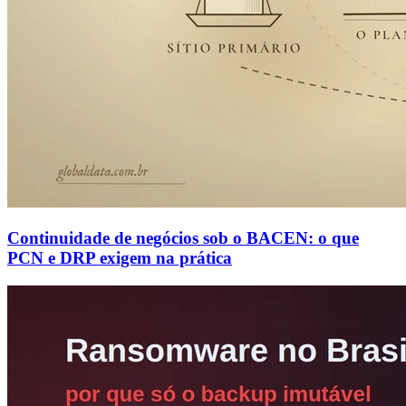
Continuidade de negócios sob o BACEN: o que
PCN e DRP exigem na prática