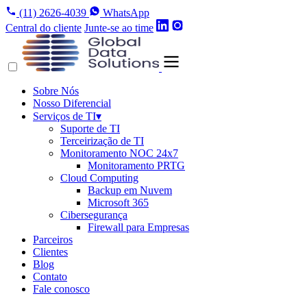
(11) 2626-4039
WhatsApp
Central do cliente
Junte-se ao time
Sobre Nós
Nosso Diferencial
Serviços de TI
▾
Suporte de TI
Terceirização de TI
Monitoramento NOC 24x7
Monitoramento PRTG
Cloud Computing
Backup em Nuvem
Microsoft 365
Cibersegurança
Firewall para Empresas
Parceiros
Clientes
Blog
Contato
Fale conosco