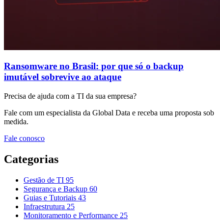
Ransomware no Brasil: por que só o backup
imutável sobrevive ao ataque
Precisa de ajuda com a TI da sua empresa?
Fale com um especialista da Global Data e receba uma proposta sob
medida.
Fale conosco
Categorias
Gestão de TI
95
Segurança e Backup
60
Guias e Tutoriais
43
Infraestrutura
25
Monitoramento e Performance
25