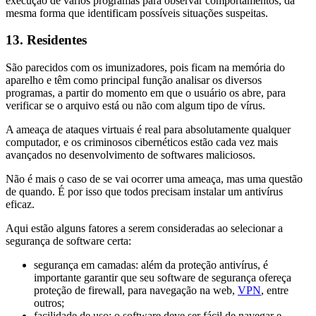
execução de vários programas para observar comportamentos, da
mesma forma que identificam possíveis situações suspeitas.
13. Residentes
São parecidos com os imunizadores, pois ficam na memória do
aparelho e têm como principal função analisar os diversos
programas, a partir do momento em que o usuário os abre, para
verificar se o arquivo está ou não com algum tipo de vírus.
A ameaça de ataques virtuais é real para absolutamente qualquer
computador, e os criminosos cibernéticos estão cada vez mais
avançados no desenvolvimento de softwares maliciosos.
Não é mais o caso de se vai ocorrer uma ameaça, mas uma questão
de quando. É por isso que todos precisam instalar um antivírus
eficaz.
Aqui estão alguns fatores a serem consideradas ao selecionar a
segurança de software certa:
segurança em camadas: além da proteção antivírus, é
importante garantir que seu software de segurança ofereça
proteção de firewall, para navegação na web,
VPN
, entre
outros;
facilidade de uso: o software deve ser fácil de navegar e